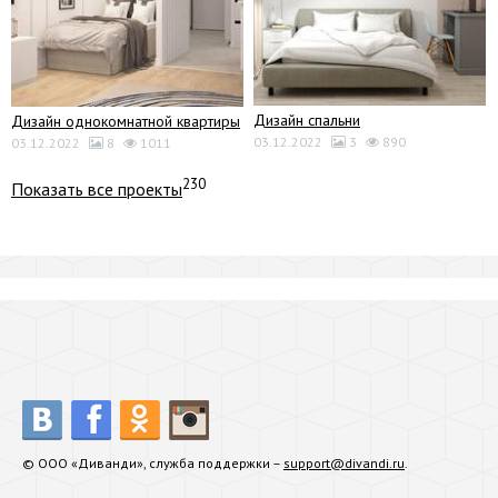
Дизайн спальни
Дизайн однокомнатной квартиры
03.12.2022
3
890
03.12.2022
8
1011
230
Показать все проекты
© ООО «Диванди», служба поддержки –
support@divandi.ru
.