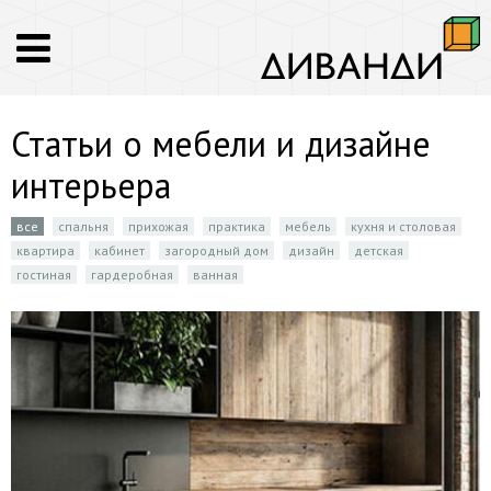
Статьи о мебели и дизайне
интерьера
все
спальня
прихожая
практика
мебель
кухня и столовая
квартира
кабинет
загородный дом
дизайн
детская
гостиная
гардеробная
ванная