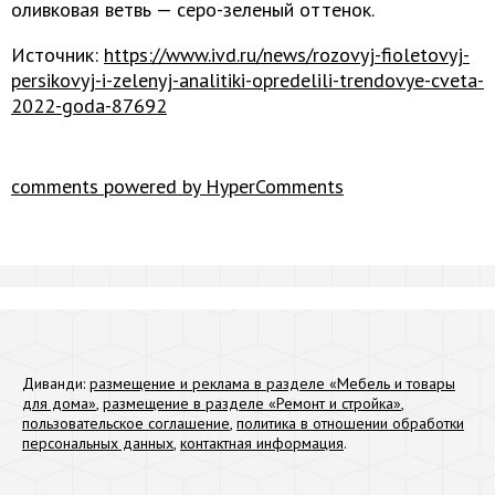
оливковая ветвь — серо-зеленый оттенок.
Источник:
https://www.ivd.ru/news/rozovyj-fioletovyj-
persikovyj-i-zelenyj-analitiki-opredelili-trendovye-cveta-
2022-goda-87692
comments powered by HyperComments
Диванди:
размещение и реклама в разделе «Мебель и товары
для дома»
,
размещение в разделе «Ремонт и стройка»
,
пользовательское соглашение
,
политика в отношении обработки
персональных данных
,
контактная информация
.