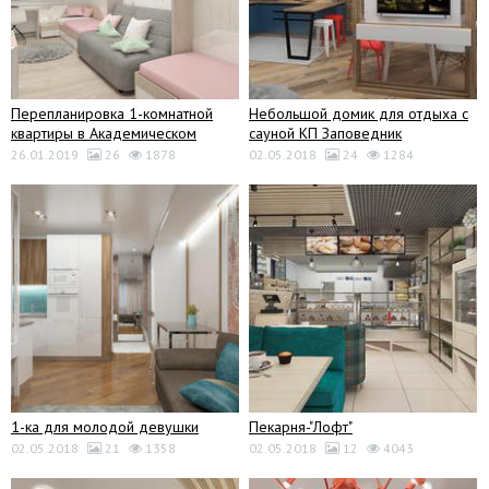
Перепланировка 1-комнатной
Небольшой домик для отдыха с
квартиры в Академическом
сауной КП Заповедник
26.01.2019
26
1878
02.05.2018
24
1284
1-ка для молодой девушки
Пекарня-"Лофт"
02.05.2018
21
1358
02.05.2018
12
4043