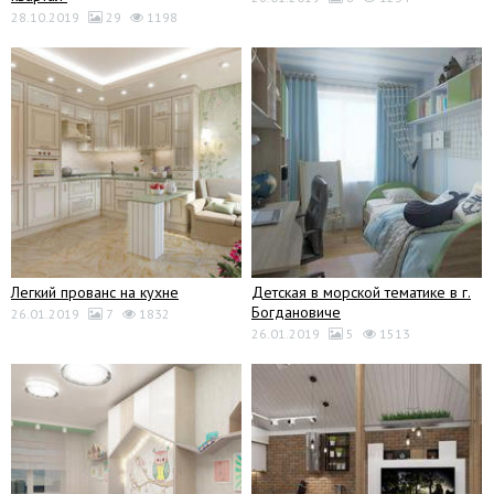
28.10.2019
29
1198
Легкий прованс на кухне
Детская в морской тематике в г.
Богдановиче
26.01.2019
7
1832
26.01.2019
5
1513