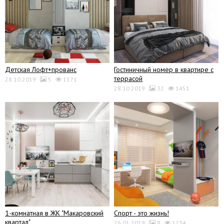
Детская Лофт+прованс
Гостиничный номер в квартире с
террасой
28.10.2019
5
1171
28.10.2019
32
1451
1-комнатная в ЖК "Макаровский
Спорт - это жизнь!
квартал"
26.01.2019
8
1234