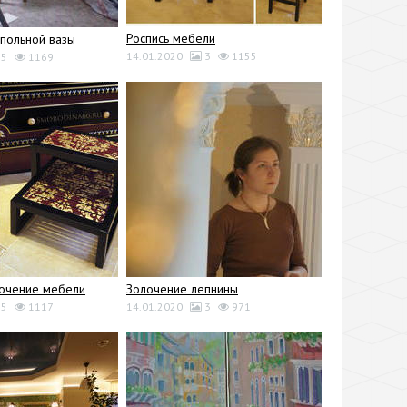
Роспись мебели
польной вазы
14.01.2020
3
1155
5
1169
лочение мебели
Золочение лепнины
5
1117
14.01.2020
3
971