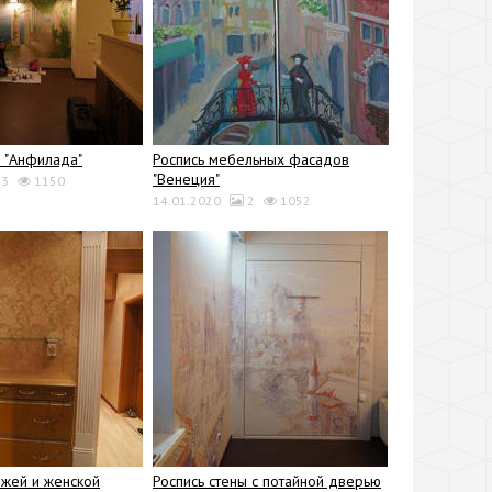
ы "Анфилада"
Роспись мебельных фасадов
"Венеция"
3
1150
14.01.2020
2
1052
жей и женской
Роспись стены с потайной дверью