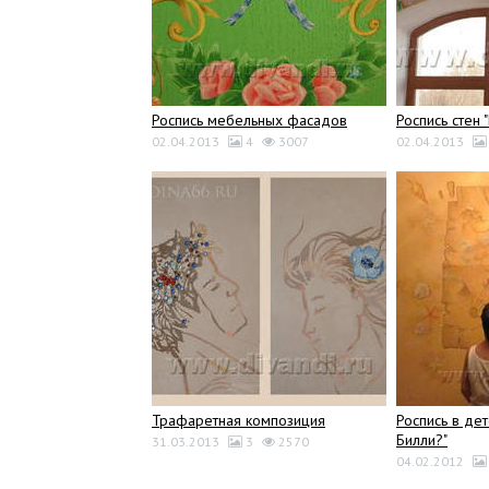
Роспись мебельных фасадов
Роспись стен 
02.04.2013
4
3007
02.04.2013
Трафаретная композиция
Роспись в дет
Билли?"
31.03.2013
3
2570
04.02.2012