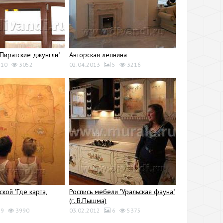
"Пиратские джунгли"
Авторская лепнина
10
3052
02.04.2013
5
3216
ской "Где карта,
Роспись мебели "Уральская фауна"
(г. В.Пышма)
9
3990
03.02.2012
6
5375