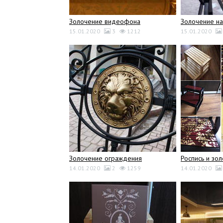
Золочение видеофона
Золочение на
15.01.2020
3
1212
15.01.2020
Золочение ограждения
Роспись и зо
14.01.2020
2
1259
14.01.2020