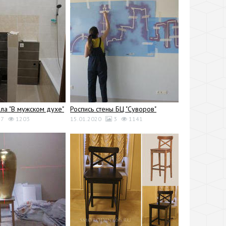
зла "В мужском духе"
Роспись стены БЦ "Суворов"
7
1203
15.01.2020
3
1141