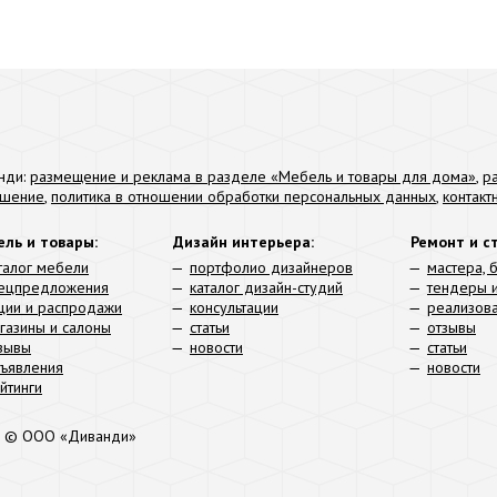
нди:
размещение и реклама в разделе «Мебель и товары для дома»
,
р
ашение
,
политика в отношении обработки персональных данных
,
контак
ль и товары:
Дизайн интерьера:
Ремонт и с
талог мебели
портфолио дизайнеров
мастера, 
ецпредложения
каталог дизайн-студий
тендеры и
ции и распродажи
консультации
реализов
газины и салоны
статьи
отзывы
зывы
новости
статьи
ъявления
новости
йтинги
 © ООО «Диванди»