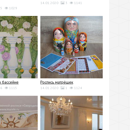
14.01.2020
3
1141
5
1029
в бассейне
Роспись матрёшек
6
1115
14.01.2020
1
1124