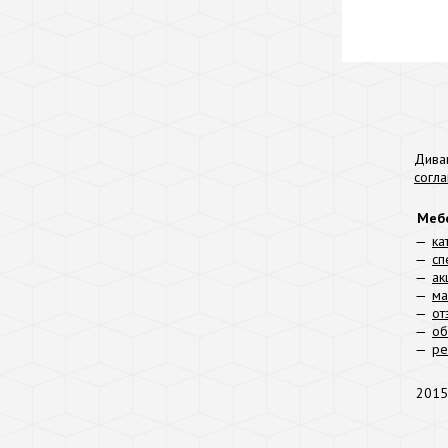
Дива
согл
Мебе
ка
сп
ак
ма
от
об
ре
2015