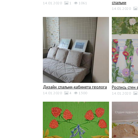
спальни
14.01.2020
1
1061
14.01.2020
Дизайн спальни-кабинета геолога
Роспись стен 
14.01.2020
4
1300
14.01.2020