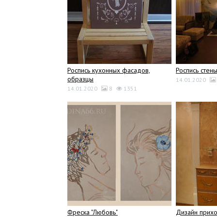
Роспись кухонных фасадов,
Роспись стен
образцы
14.01.2020
14.01.2020
8
1351
Фреска "Любовь"
Дизайн прихо