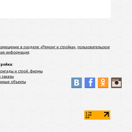
азмещение в разделе «Ремонт и стройка»
,
пользовательское
тная информация
.
тройка:
бригады и строй. фирмы
 заказы
анные объекты