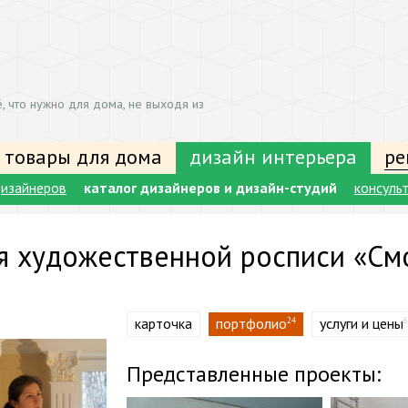
, что нужно для дома, не выходя из
 товары для дома
дизайн интерьера
ре
изайнеров
каталог дизайнеров и дизайн-студий
консуль
я художественной росписи «См
карточка
портфолио
услуги и цены
24
6
Представленные проекты: