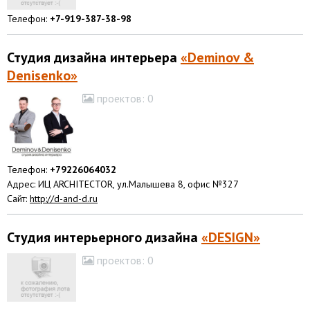
Телефон:
+7-919-387-38-98
Студия дизайна интерьера
«Deminov &
Denisenko»
проектов:
0
Телефон:
+79226064032
Адрес: ИЦ ARCHITECTOR, ул.Малышева 8, офис №327
Сайт:
http://d-and-d.ru
Студия интерьерного дизайна
«DESIGN»
проектов:
0