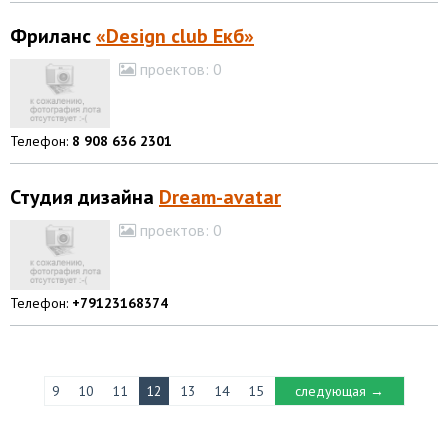
Фриланс
«Design club Екб»
проектов:
0
Телефон:
8 908 636 2301
Студия дизайна
Dream-avatar
проектов:
0
Телефон:
+79123168374
9
10
11
12
13
14
15
следующая →