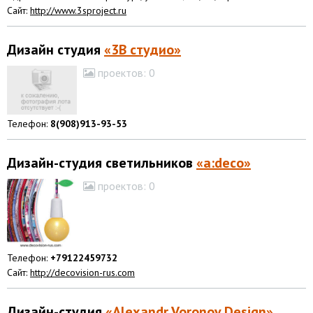
Сайт:
http://www.3sproject.ru
Дизайн студия
«3В студио»
проектов:
0
Телефон:
8(908)913-93-53
Дизайн-студия светильников
«a:deco»
проектов:
0
Телефон:
+79122459732
Сайт:
http://decovision-rus.com
Дизайн-студия
«Alexandr Voronov Design»