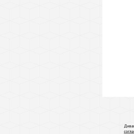
Дива
согл