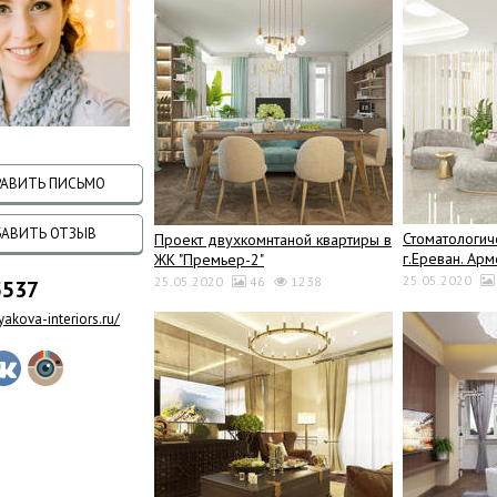
АВИТЬ ПИСЬМО
АВИТЬ ОТЗЫВ
Стоматологич
Проект двухкомнтаной квартиры в
г.Ереван. Ар
ЖК "Премьер-2"
25.05.2020
25.05.2020
46
1238
5537
akova-interiors.ru/