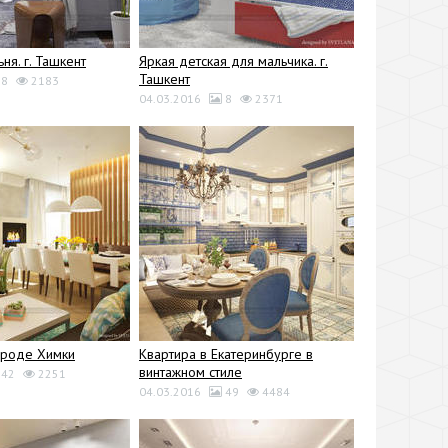
ьня. г. Ташкент
Яркая детская для мальчика. г.
Ташкент
8
2183
04.03.2016
8
2371
ороде Химки
Квартира в Екатеринбурге в
винтажном стиле
42
2251
04.03.2016
49
4484