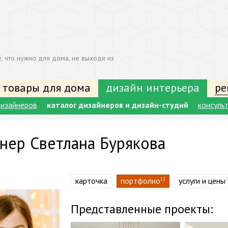
, что нужно для дома, не выходя из
 товары для дома
дизайн интерьера
ре
изайнеров
каталог дизайнеров и дизайн-студий
консуль
нер Светлана Бурякова
карточка
портфолио
услуги и цены
12
2
Представленные проекты: