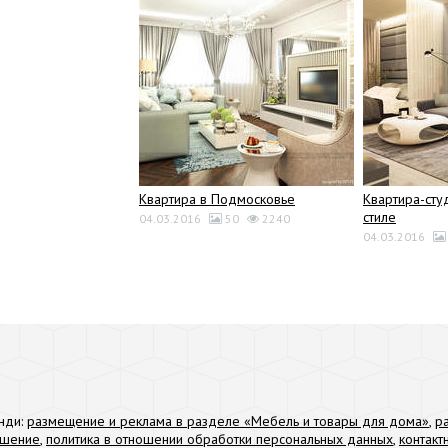
Квартира в Подмосковье
Квартира-сту
стиле
04.03.2016
50
2240
04.03.2016
нди:
размещение и реклама в разделе «Мебель и товары для дома»
,
р
ашение
,
политика в отношении обработки персональных данных
,
контак