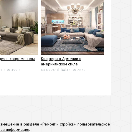
дия в современном
Квартира в Армении в
американском стиле
10
4990
04.03.2016
48
2839
азмещение в разделе «Ремонт и стройка»
,
пользовательское
тная информация
.