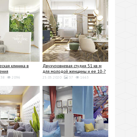
еская клиника в
Двухуровневая студия 51 кв м
мения
для молодой женщины и ее 10-?
38
2096
25.05.2020
37
1663