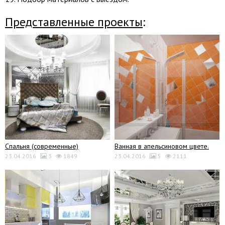
Представленные проекты
:
Спальня (современные)
Ванная в апельсиновом цвете.
23.04.2016
3
1849
23.04.2016
5
2111