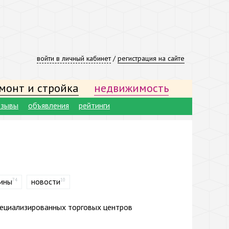
войти в личный кабинет
/
регистрация на сайте
монт и стройка
недвижимость
тзывы
объявления
рейтинги
ины
новости
74
10
пециализированных торговых центров