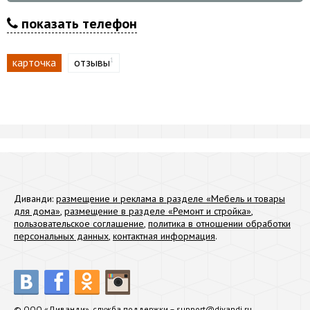
показать телефон
карточка
отзывы
1
Диванди:
размещение и реклама в разделе «Мебель и товары
для дома»
,
размещение в разделе «Ремонт и стройка»
,
пользовательское соглашение
,
политика в отношении обработки
персональных данных
,
контактная информация
.
© ООО «Диванди», служба поддержки –
support@divandi.ru
.