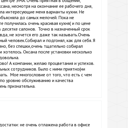
 центре ЭМА. Очень приятная в общении,
ана, несмотря на окончание ее рабочего дня,
ла интересующие меня варианты кухни. Не
объясняла до самых мелочей. Пока не
те получилась очень красивая кухня( и по цене
в десятке салонов. Точно в назначенный срок
вда, не хочется его даже так называть.Очень
ый человек.Собирал и подгонял, как для себя. Я
езно, без спешки,очень тщательно собирал
и хотелось. Оксана после установки несколько
 довольна.
во! А компании, желаю процветания и успехов.
ьных сотрудников. Было с ними приятно(ни
ть. Мое многословие от того, что есть с чем
 по уровню обслуживанию и качества
ень признательна.
достатки: не очень отлажена работа в офисе