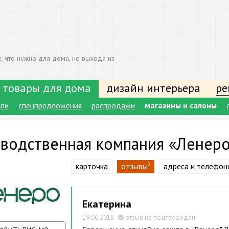
, что нужно для дома, не выходя из
 товары для дома
дизайн интерьера
ре
ели
спецпредложения
распродажи
магазины и салоны
водственная компания «Ленеро
карточка
отзывы
адреса и телефон
2
Екатерина
19.06.2018
отзыв не подтвержден