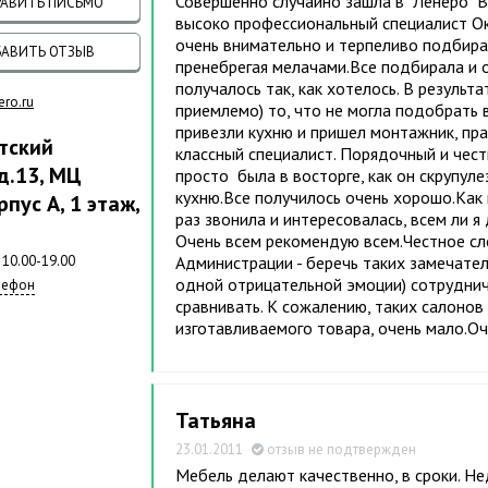
Совершенно случайно зашла в "Ленеро" В
АВИТЬ ПИСЬМО
высоко профессиональный специалист Окс
очень внимательно и терпеливо подбира
АВИТЬ ОТЗЫВ
пренебрегая мелачами.Все подбирала и 
получалось так, как хотелось. В результа
ero.ru
приемлемо) то, что не могла подобрать 
привезли кухню и пришел монтажник, пра
тский
классный специалист. Порядочный и честн
д.13, МЦ
просто была в восторге, как он скрупул
кухню.Все получилось очень хорошо.Как 
рпус А, 1 этаж,
раз звонила и интересовалась, всем ли я
Очень всем рекомендую всем.Честное сло
 10.00-19.00
Администрации - беречь таких замечател
одной отрицательной эмоции) сотруднича
лефон
сравнивать. К сожалению, таких салонов
изготавливаемого товара, очень мало.Оч
Татьяна
23.01.2011
отзыв не подтвержден
Мебель делают качественно, в сроки. Не