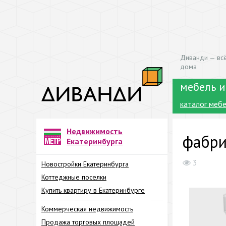
Диванди — всё
дома
мебель и
каталог меб
Недвижимость
фабри
Екатеринбурга
3
Новостройки Екатеринбурга
Коттеджные поселки
Купить квартиру в Екатеринбурге
Коммерческая недвижимость
Продажа торговых площадей