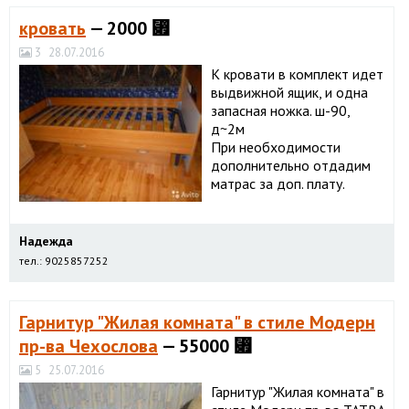
кровать
— 2000 ⃏
3
28.07.2016
К кровати в комплект идет
выдвижной ящик, и одна
запасная ножка. ш-90,
д~2м
При необходимости
дополнительно отдадим
матрас за доп. плату.
Надежда
тел.: 9025857252
Гарнитур "Жилая комната" в стиле Модерн
пр-ва Чехослова
— 55000 ⃏
5
25.07.2016
Гарнитур "Жилая комната" в