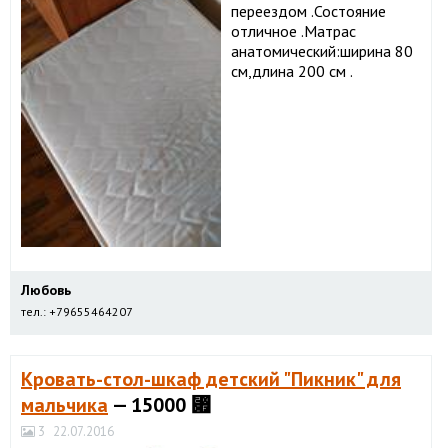
переездом .Состояние
отличное .Матрас
анатомический:ширина 80
см,длина 200 см .
Любовь
тел.: +79655464207
Кровать-стол-шкаф детский "Пикник" для
мальчика
— 15000 ⃏
3
22.07.2016