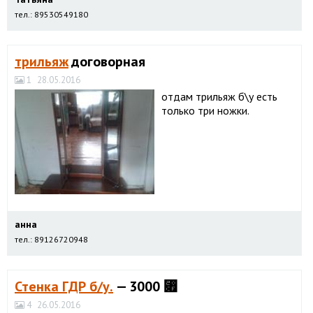
тел.: 89530549180
трильяж
договорная
1
28.05.2016
отдам трильяж б\у есть
только три ножки.
анна
тел.: 89126720948
Стенка ГДР б/у.
— 3000 ⃏
4
26.05.2016