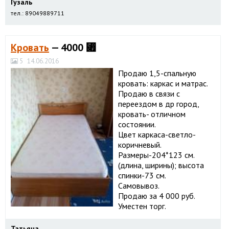
Гузаль
тел.: 89049889711
Кровать
— 4000 ⃏
5
14.06.2016
Продаю 1,5-спальную
кровать: каркас и матрас.
Продаю в связи с
переездом в др город,
кровать- отличном
состоянии.
Цвет каркаса-светло-
коричневый.
Размеры-204*123 см.
(длина, ширины); высота
спинки-73 см.
Самовывоз.
Продаю за 4 000 руб.
Уместен торг.
Татьяна