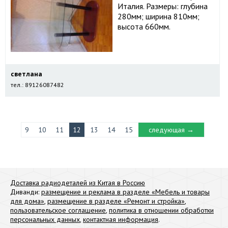
Италия. Размеры: глубина
280мм; ширина 810мм;
высота 660мм.
светлана
тел.: 89126087482
9
10
11
12
13
14
15
следующая →
Доставка радиодеталей из Китая в Россию
Диванди:
размещение и реклама в разделе «Мебель и товары
для дома»
,
размещение в разделе «Ремонт и стройка»
,
пользовательское соглашение
,
политика в отношении обработки
персональных данных
,
контактная информация
.