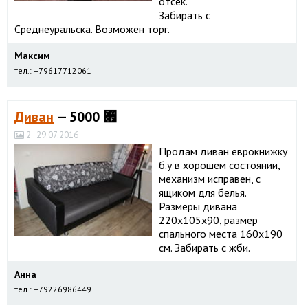
отсек.
Забирать с
Среднеуральска. Возможен торг.
Максим
тел.: +79617712061
Диван
— 5000 ⃏
2
29.07.2016
Продам диван еврокнижку
б.у в хорошем состоянии,
механизм исправен, с
ящиком для белья.
Размеры дивана
220х105х90, размер
спального места 160х190
см. Забирать с жби.
Анна
тел.: +79226986449