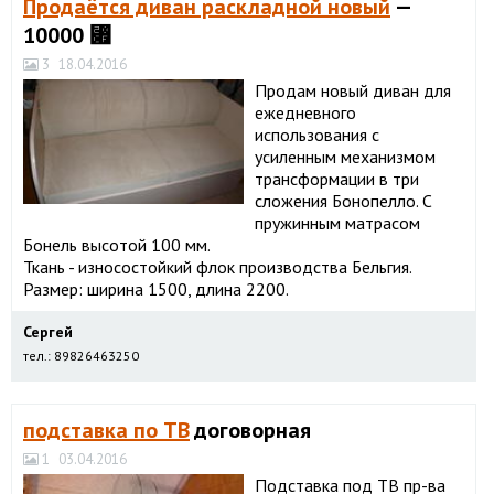
Продаётся диван раскладной новый
—
10000 ⃏
3
18.04.2016
Продам новый диван для
ежедневного
использования с
усиленным механизмом
трансформации в три
сложения Бонопелло. С
пружинным матрасом
Бонель высотой 100 мм.
Ткань - износостойкий флок производства Бельгия.
Размер: ширина 1500, длина 2200.
Сергей
тел.: 89826463250
подставка по ТВ
договорная
1
03.04.2016
Подставка под ТВ пр-ва