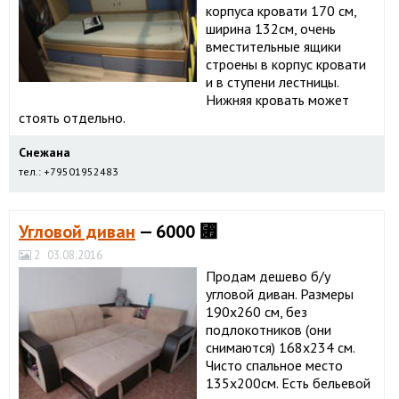
корпуса кровати 170 см,
ширина 132см, очень
вместительные ящики
строены в корпус кровати
и в ступени лестницы.
Нижняя кровать может
стоять отдельно.
Снежана
тел.: +79501952483
Угловой диван
— 6000 ⃏
2
03.08.2016
Продам дешево б/у
угловой диван. Размеры
190х260 см, без
подлокотников (они
снимаются) 168х234 см.
Чисто спальное место
135х200см. Есть бельевой