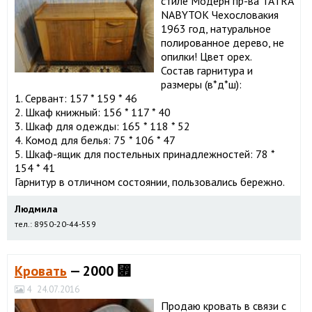
стиле Модерн пр-ва TATRA
NABYTOK Чехословакия
1963 год, натуральное
полированное дерево, не
опилки! Цвет орех.
Состав гарнитура и
размеры (в*д*ш):
1. Сервант: 157 * 159 * 46
2. Шкаф книжный: 156 * 117 * 40
3. Шкаф для одежды: 165 * 118 * 52
4. Комод для белья: 75 * 106 * 47
5. Шкаф-ящик для постельных принадлежностей: 78 *
154 * 41
Гарнитур в отличном состоянии, пользовались бережно.
Людмила
тел.: 8950-20-44-559
Кровать
— 2000 ⃏
4
24.07.2016
Продаю кровать в связи с