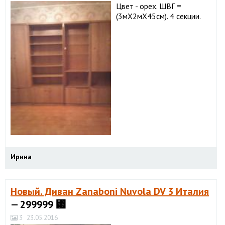
Цвет - орех. ШВГ =
(3мХ2мХ45см). 4 секции.
Ирина
Новый. Диван Zanaboni Nuvola DV 3 Италия
— 299999 ⃏
3
23.05.2016