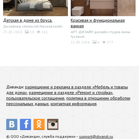
Детская в доме из бруса.
Красивая и функциональная
ванная
Дизайнер «Алексей Масеевский»
25.05.2026
10
161
АРТ-ДИЗАЙН дизайн-студия Анны
Гусевой
15.05.2026
6
377
Диванди:
размещение и реклама в разделе «Мебель и товары
для дома»
,
размещение в разделе «Ремонт и стройка»
,
пользовательское соглашение
,
политика в отношении обработки
персональных данных
,
контактная информация
.
© ООО «Диванди», служба поддержки –
support@divandi.ru
.