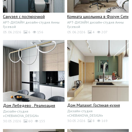
Санузел с постирочной
Комната школьника в Форум Сити
АРТ-ДИЗАЙН дизайн-студия Анны
АРТ-ДИЗАЙН дизайн-студия Анны
Гусевой
Гусевой
05.06.2026
6
156
05.06.2026
4
207
Дом Малахит. Гостиная-кухня
Дом Лебедево . Реализация
Дизайн-студия
Дизайн-студия
«CHEBANOVA_DESIGN»
«CHEBANOVA_DESIGN»
30.05.2026
8
169
30.05.2026
60
155