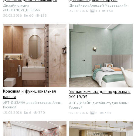
Дизайн-студия
Дизайнер «Алексей Масеевский»
«CHEBANOVA_DESIGN»
25.05.2026
10
160
30.05.2026
60
153
Красивая и функциональная
Уютная комната для подростка в
ванная
ЖК 19/05
АРТ-ДИЗАЙН дизайн-студия Анны
АРТ-ДИЗАЙН дизайн-студия Анны
Гусевой
Гусевой
15.05.2026
6
370
15.05.2026
6
368