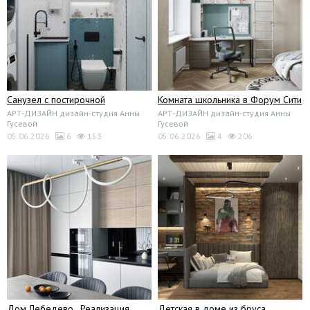
Санузел с постирочной
Комната школьника в Форум Сити
АРТ-ДИЗАЙН дизайн-студия Анны
АРТ-ДИЗАЙН дизайн-студия Анны
Гусевой
Гусевой
05.06.2026
6
153
05.06.2026
4
206
Дом Лебедево . Реализация
Детская в доме из бруса.