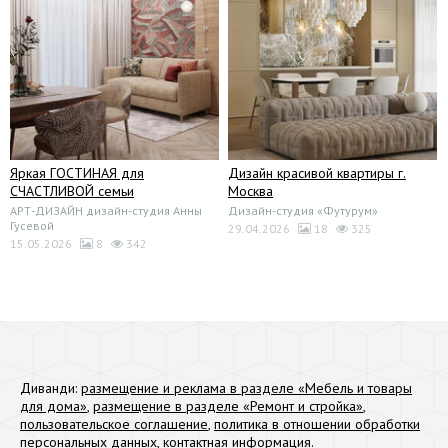
Яркая ГОСТИНАЯ для
Дизайн красивой квартиры г.
СЧАСТЛИВОЙ семьи
Москва
АРТ-ДИЗАЙН дизайн-студия Анны
Дизайн-студия «Футурум»
Гусевой
29.04.2026
18
325
15.05.2026
8
342
Диванди:
размещение и реклама в разделе «Мебель и товары
для дома»
,
размещение в разделе «Ремонт и стройка»
,
пользовательское соглашение
,
политика в отношении обработки
персональных данных
,
контактная информация
.