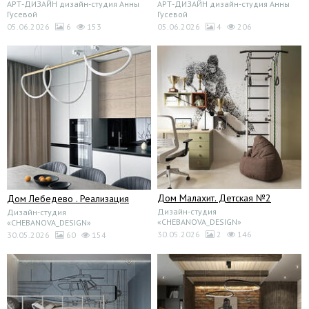
АРТ-ДИЗАЙН дизайн-студия Анны
АРТ-ДИЗАЙН дизайн-студия Анны
Гусевой
Гусевой
05.06.2026
6
153
05.06.2026
4
206
Дом Малахит. Детская №2
Дом Лебедево . Реализация
Дизайн-студия
Дизайн-студия
«CHEBANOVA_DESIGN»
«CHEBANOVA_DESIGN»
30.05.2026
2
146
30.05.2026
60
154