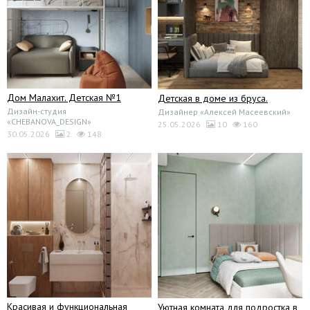
Дом Малахит. Детская №1
Детская в доме из бруса.
Дизайн-студия
Дизайнер «Алексей Масеевский»
«CHEBANOVA_DESIGN»
25.05.2026
10
160
30.05.2026
2
148
Красивая и функциональная
Уютная комната для подростка в