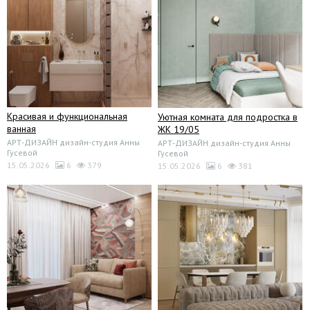
Красивая и функциональная
Уютная комната для подростка в
ванная
ЖК 19/05
АРТ-ДИЗАЙН дизайн-студия Анны
АРТ-ДИЗАЙН дизайн-студия Анны
Гусевой
Гусевой
15.05.2026
6
379
15.05.2026
6
381