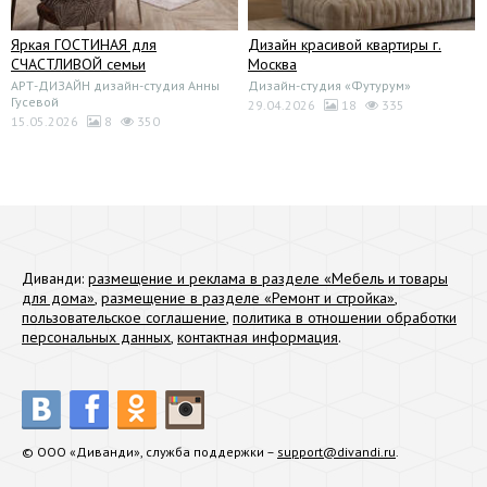
Яркая ГОСТИНАЯ для
Дизайн красивой квартиры г.
СЧАСТЛИВОЙ семьи
Москва
АРТ-ДИЗАЙН дизайн-студия Анны
Дизайн-студия «Футурум»
Гусевой
29.04.2026
18
335
15.05.2026
8
350
Диванди:
размещение и реклама в разделе «Мебель и товары
для дома»
,
размещение в разделе «Ремонт и стройка»
,
пользовательское соглашение
,
политика в отношении обработки
персональных данных
,
контактная информация
.
© ООО «Диванди», служба поддержки –
support@divandi.ru
.