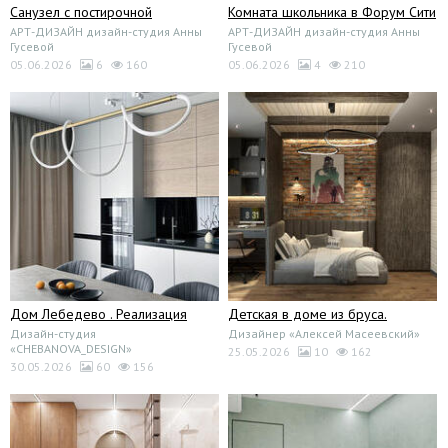
Санузел с постирочной
Комната школьника в Форум Сити
АРТ-ДИЗАЙН дизайн-студия Анны
АРТ-ДИЗАЙН дизайн-студия Анны
Гусевой
Гусевой
05.06.2026
6
160
05.06.2026
4
210
Дом Лебедево . Реализация
Детская в доме из бруса.
Дизайн-студия
Дизайнер «Алексей Масеевский»
«CHEBANOVA_DESIGN»
25.05.2026
10
162
30.05.2026
60
156