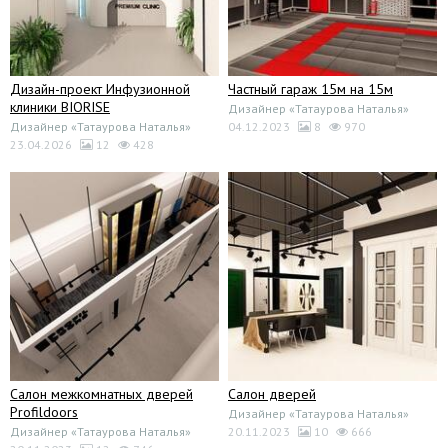
Дизайн-проект Инфузионной
Частный гараж 15м на 15м
клиники BIORISE
Дизайнер «Татаурова Наталья»
Дизайнер «Татаурова Наталья»
04.12.2023
8
970
23.04.2026
12
428
Салон межкомнатных дверей
Салон дверей
Profildoors
Дизайнер «Татаурова Наталья»
Дизайнер «Татаурова Наталья»
20.11.2023
10
666