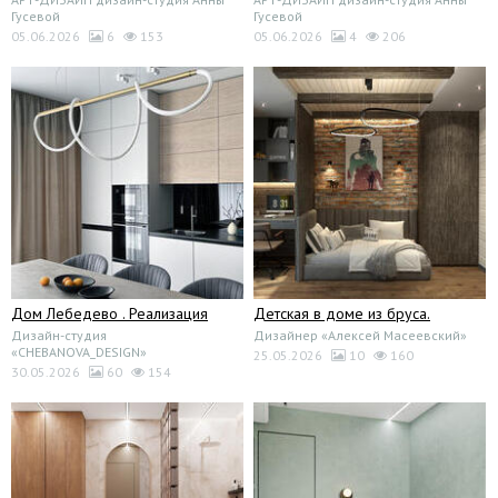
Гусевой
Гусевой
05.06.2026
6
153
05.06.2026
4
206
Дом Лебедево . Реализация
Детская в доме из бруса.
Дизайн-студия
Дизайнер «Алексей Масеевский»
«CHEBANOVA_DESIGN»
25.05.2026
10
160
30.05.2026
60
154