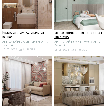
Красивая и функциональная
Уютная комната для подростка в
ванная
ЖК 19/05
АРТ-ДИЗАЙН дизайн-студия Анны
АРТ-ДИЗАЙН дизайн-студия Анны
Гусевой
Гусевой
15.05.2026
6
375
15.05.2026
6
371