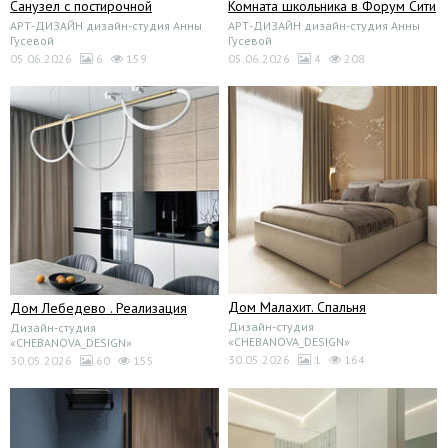
Санузел с постирочной
Комната школьника в Форум Сити
АРТ-ДИЗАЙН дизайн-студия Анны
АРТ-ДИЗАЙН дизайн-студия Анны
Гусевой
Гусевой
05.06.2026
6
159
05.06.2026
4
208
Дом Малахит. Спальня
Дом Лебедево . Реализация
Дизайн-студия
Дизайн-студия
«CHEBANOVA_DESIGN»
«CHEBANOVA_DESIGN»
30.05.2026
1
164
30.05.2026
60
155