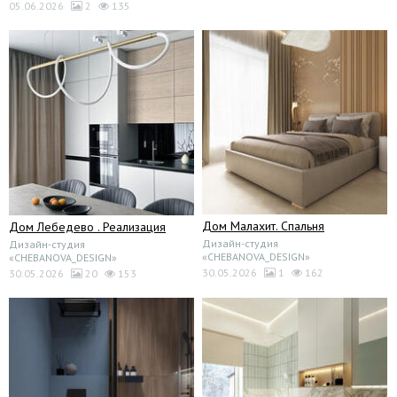
05.06.2026
2
135
Дом Малахит. Спальня
Дом Лебедево . Реализация
Дизайн-студия
Дизайн-студия
«CHEBANOVA_DESIGN»
«CHEBANOVA_DESIGN»
30.05.2026
1
162
30.05.2026
20
153