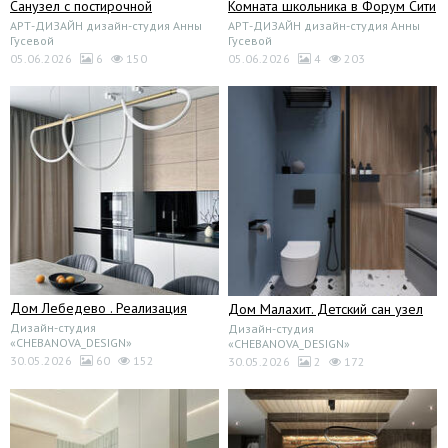
Санузел с постирочной
Комната школьника в Форум Сити
АРТ-ДИЗАЙН дизайн-студия Анны
АРТ-ДИЗАЙН дизайн-студия Анны
Гусевой
Гусевой
05.06.2026
6
150
05.06.2026
4
203
Дом Лебедево . Реализация
Дом Малахит. Детский сан узел
Дизайн-студия
Дизайн-студия
«CHEBANOVA_DESIGN»
«CHEBANOVA_DESIGN»
30.05.2026
60
152
30.05.2026
2
172