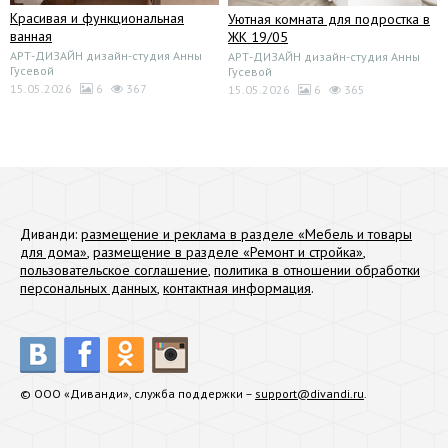
Красивая и функциональная
Уютная комната для подростка в
ванная
ЖК 19/05
АРТ-ДИЗАЙН дизайн-студия Анны
АРТ-ДИЗАЙН дизайн-студия Анны
Гусевой
Гусевой
15.05.2026
6
367
15.05.2026
6
365
Диванди:
размещение и реклама в разделе «Мебель и товары
для дома»
,
размещение в разделе «Ремонт и стройка»
,
пользовательское соглашение
,
политика в отношении обработки
персональных данных
,
контактная информация
.
© ООО «Диванди», служба поддержки –
support@divandi.ru
.