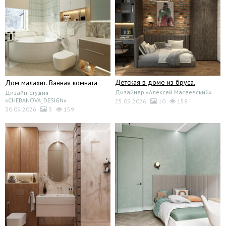
Детская в доме из бруса.
Дом малахит. Ванная комната
Дизайнер «Алексей Масеевский»
Дизайн-студия
«CHEBANOVA_DESIGN»
25.05.2026
10
158
30.05.2026
3
159