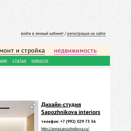
войти в личный кабинет
/
регистрация на сайте
монт и стройка
недвижимость
ации
статьи
новости
Дизайн-студия
Sapozhnikova interiors
телефон: +7 (992) 029 73 36
http://annasapozhnikova.ru/