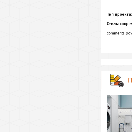
Тип проекта:
Стиль:
соврем
comments po
П