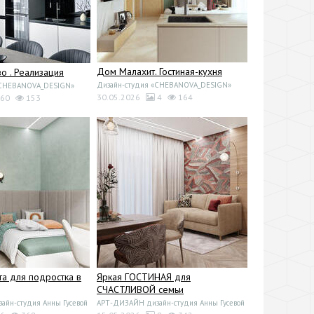
Дом Малахит. Гостиная-кухня
 . Реализация
Дизайн-студия «CHEBANOVA_DESIGN»
«CHEBANOVA_DESIGN»
30.05.2026
4
164
60
153
та для подростка в
Яркая ГОСТИНАЯ для
СЧАСТЛИВОЙ семьи
йн-студия Анны Гусевой
АРТ-ДИЗАЙН дизайн-студия Анны Гусевой