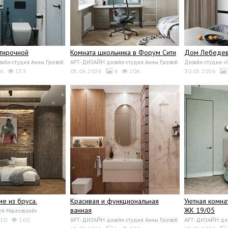
стирочной
Комната школьника в Форум Сити
Дом Лебедево
йн-студия Анны Гусевой
АРТ-ДИЗАЙН дизайн-студия Анны Гусевой
Дизайн-студия 
6
153
05.06.2026
4
206
30.05.2026
ме из бруса.
Красивая и функциональная
Уютная комна
ванная
ЖК 19/05
ей Масеевский»
10
160
АРТ-ДИЗАЙН дизайн-студия Анны Гусевой
АРТ-ДИЗАЙН диза