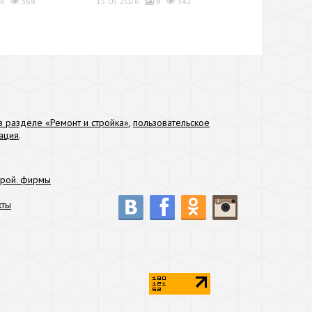
6
368
15.05.2026
8
342
 разделе «Ремонт и стройка»
,
пользовательское
ация
.
трой. фирмы
кты