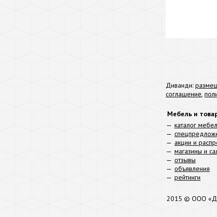
Диванди:
размещ
соглашение
,
пол
Мебель и това
каталог мебе
спецпредлож
акции и расп
магазины и с
отзывы
объявления
рейтинги
2015 © ООО «Д