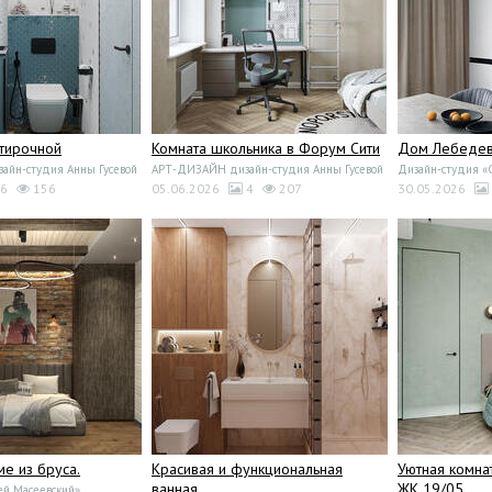
стирочной
Комната школьника в Форум Сити
Дом Лебедево
йн-студия Анны Гусевой
АРТ-ДИЗАЙН дизайн-студия Анны Гусевой
Дизайн-студия 
6
156
05.06.2026
4
207
30.05.2026
ме из бруса.
Красивая и функциональная
Уютная комна
ванная
ЖК 19/05
ей Масеевский»