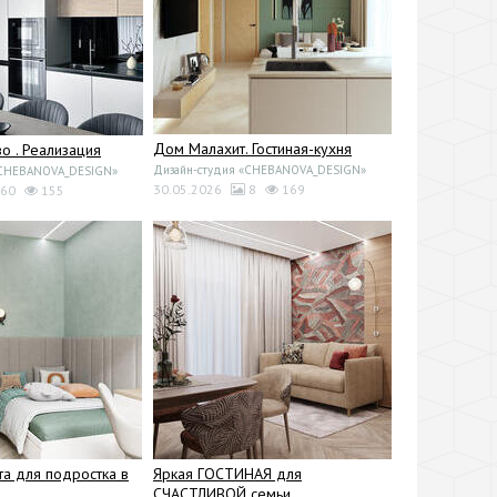
Дом Малахит. Гостиная-кухня
 . Реализация
Дизайн-студия «CHEBANOVA_DESIGN»
«CHEBANOVA_DESIGN»
30.05.2026
8
169
60
155
та для подростка в
Яркая ГОСТИНАЯ для
СЧАСТЛИВОЙ семьи