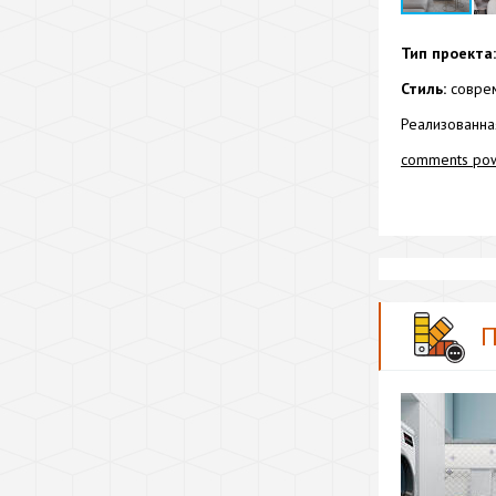
Тип проекта:
Стиль:
соврем
Реализованна
comments po
П