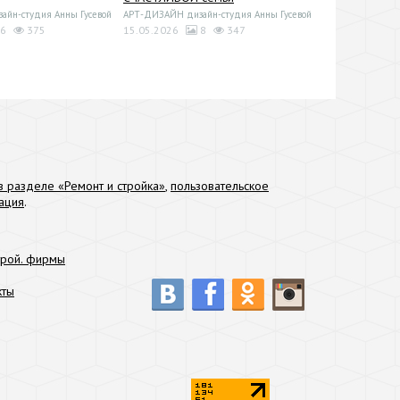
йн-студия Анны Гусевой
АРТ-ДИЗАЙН дизайн-студия Анны Гусевой
6
375
15.05.2026
8
347
 разделе «Ремонт и стройка»
,
пользовательское
ация
.
трой. фирмы
кты