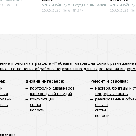
10
161
АРТ-ДИЗАЙН дизайн-студия Анны Гусевой
АРТ-ДИЗАЙН диза
15.05.2026
6
377
15.05.2026
ение и реклама в разделе «Мебель и товары для дома»
,
размещение в
итика в отношении обработки персональных данных
,
контактная информ
ры:
Дизайн интерьера:
Ремонт и стройка:
ли
портфолио дизайнеров
мастера, бригады и с
ения
каталог дизайн-студий
тендеры и заказы
родажи
консультации
реализованные объе
алоны
статьи
отзывы
новости
статьи
новости
иванди»