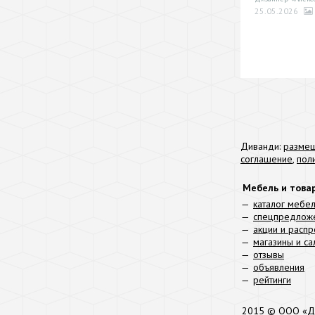
25.05.2026
Диванди:
размещ
соглашение
,
пол
Мебель и това
каталог мебе
спецпредлож
акции и расп
магазины и с
отзывы
объявления
рейтинги
2015 © ООО «Д