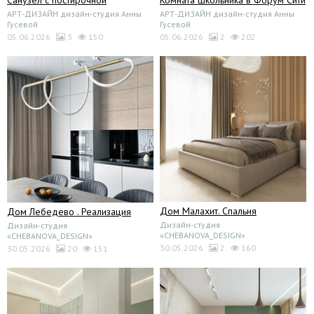
Санузел с постирочной
Комната школьника в Форум Сити
АРТ-ДИЗАЙН дизайн-студия Анны
АРТ-ДИЗАЙН дизайн-студия Анны
Гусевой
Гусевой
05.06.2026
3
150
05.06.2026
2
202
Дом Малахит. Спальня
Дом Лебедево . Реализация
Дизайн-студия
Дизайн-студия
«CHEBANOVA_DESIGN»
«CHEBANOVA_DESIGN»
30.05.2026
2
160
30.05.2026
20
151