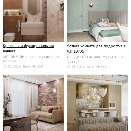
Красивая и функциональная
Уютная комната для подростка в
ванная
ЖК 19/05
АРТ-ДИЗАЙН дизайн-студия Анны
АРТ-ДИЗАЙН дизайн-студия Анны
Гусевой
Гусевой
15.05.2026
6
368
15.05.2026
6
366