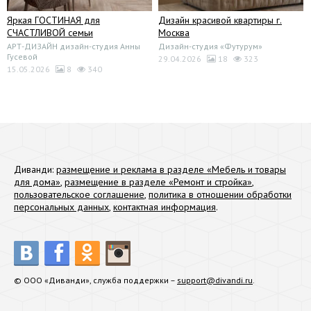
Яркая ГОСТИНАЯ для
Дизайн красивой квартиры г.
СЧАСТЛИВОЙ семьи
Москва
АРТ-ДИЗАЙН дизайн-студия Анны
Дизайн-студия «Футурум»
Гусевой
29.04.2026
18
323
15.05.2026
8
340
Диванди:
размещение и реклама в разделе «Мебель и товары
для дома»
,
размещение в разделе «Ремонт и стройка»
,
пользовательское соглашение
,
политика в отношении обработки
персональных данных
,
контактная информация
.
© ООО «Диванди», служба поддержки –
support@divandi.ru
.