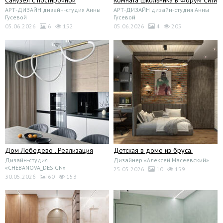
Санузел с постирочной
Комната школьника в Форум Сити
АРТ-ДИЗАЙН дизайн-студия Анны
АРТ-ДИЗАЙН дизайн-студия Анны
Гусевой
Гусевой
05.06.2026
6
152
05.06.2026
4
205
Дом Лебедево . Реализация
Детская в доме из бруса.
Дизайн-студия
Дизайнер «Алексей Масеевский»
«CHEBANOVA_DESIGN»
25.05.2026
10
159
30.05.2026
60
153