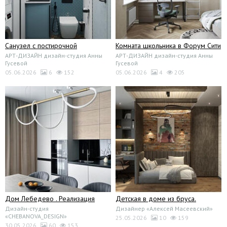
Санузел с постирочной
Комната школьника в Форум Сити
АРТ-ДИЗАЙН дизайн-студия Анны
АРТ-ДИЗАЙН дизайн-студия Анны
Гусевой
Гусевой
05.06.2026
6
152
05.06.2026
4
205
Дом Лебедево . Реализация
Детская в доме из бруса.
Дизайн-студия
Дизайнер «Алексей Масеевский»
«CHEBANOVA_DESIGN»
25.05.2026
10
159
30.05.2026
60
153