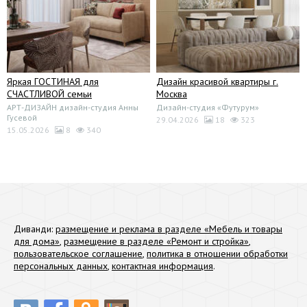
Яркая ГОСТИНАЯ для
Дизайн красивой квартиры г.
СЧАСТЛИВОЙ семьи
Москва
АРТ-ДИЗАЙН дизайн-студия Анны
Дизайн-студия «Футурум»
Гусевой
29.04.2026
18
323
15.05.2026
8
340
Диванди:
размещение и реклама в разделе «Мебель и товары
для дома»
,
размещение в разделе «Ремонт и стройка»
,
пользовательское соглашение
,
политика в отношении обработки
персональных данных
,
контактная информация
.