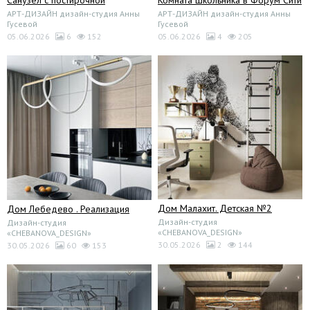
Санузел с постирочной
Комната школьника в Форум Сити
АРТ-ДИЗАЙН дизайн-студия Анны
АРТ-ДИЗАЙН дизайн-студия Анны
Гусевой
Гусевой
05.06.2026
6
152
05.06.2026
4
205
Дом Малахит. Детская №2
Дом Лебедево . Реализация
Дизайн-студия
Дизайн-студия
«CHEBANOVA_DESIGN»
«CHEBANOVA_DESIGN»
30.05.2026
2
144
30.05.2026
60
153