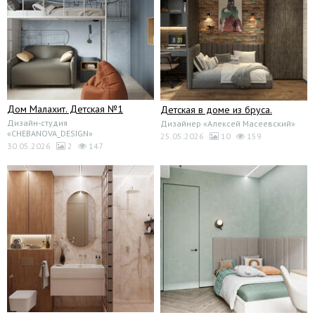
Дом Малахит. Детская №1
Детская в доме из бруса.
Дизайн-студия
Дизайнер «Алексей Масеевский»
«CHEBANOVA_DESIGN»
25.05.2026
10
159
30.05.2026
2
147