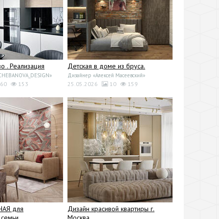
 . Реализация
Детская в доме из бруса.
«CHEBANOVA_DESIGN»
Дизайнер «Алексей Масеевский»
60
153
25.05.2026
10
159
НАЯ для
Дизайн красивой квартиры г.
семьи
Москва