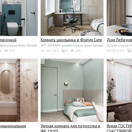
стирочной
Комната школьника в Форум Сити
Дом Лебедево
йн-студия Анны Гусевой
АРТ-ДИЗАЙН дизайн-студия Анны Гусевой
Дизайн-студия 
6
152
05.06.2026
4
205
30.05.2026
ункциональная
Уютная комната для подростка в
Яркая ГОСТИ
ЖК 19/05
СЧАСТЛИВОЙ 