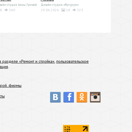
йн-студия Анны Гусевой
Дизайн-студия «Футурум»
8
340
29.04.2026
18
323
 разделе «Ремонт и стройка»
,
пользовательское
ация
.
трой. фирмы
кты