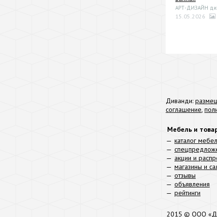
АРТ-ДИЗАЙН диза
15.05.2026
Диванди:
размещ
соглашение
,
пол
Мебель и това
каталог мебе
спецпредлож
акции и расп
магазины и с
отзывы
объявления
рейтинги
2015 © ООО «Д