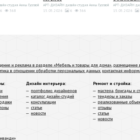
йн-студия Анны Гусевой
АРТ-ДИЗАЙН дизайн-студия Анны Гусевой
АРТ-ДИЗАЙН диза
6
368
15.05.2026
6
366
15.05.2026
ение и реклама в разделе «Мебель и товары для дома»
,
размещение в
итика в отношении обработки персональных данных
,
контактная информ
ры:
Дизайн интерьера:
Ремонт и стройка:
ли
портфолио дизайнеров
мастера, бригады и с
ения
каталог дизайн-студий
тендеры и заказы
родажи
консультации
реализованные объе
алоны
статьи
отзывы
новости
статьи
новости
иванди»