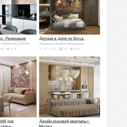
 . Реализация
Детская в доме из бруса.
«CHEBANOVA_DESIGN»
Дизайнер «Алексей Масеевский»
60
153
25.05.2026
10
160
НАЯ для
Дизайн красивой квартиры г.
семьи
Москва