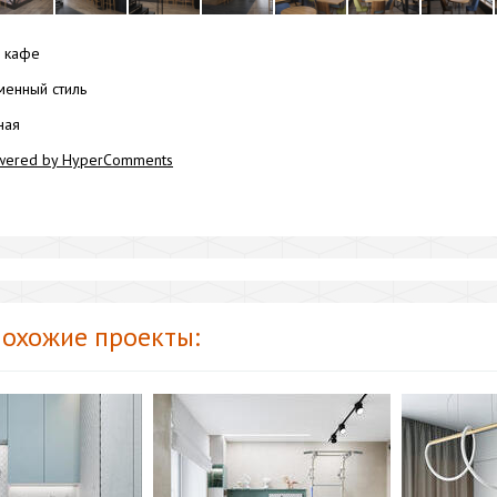
кафе
енный стиль
ная
wered by HyperComments
охожие проекты: