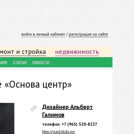
войти в личный кабинет
/
регистрация на сайте
монт и стройка
недвижимость
ации
статьи
новости
е «Основа центр»
Дизайнер Альберт
Галимов
телефон: +7 (965) 520-8227
http://gaid.tilda.ws