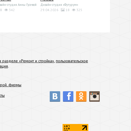
йн-студия Анны Гусевой
Дизайн-студия «Футурум»
8
342
29.04.2026
18
325
 разделе «Ремонт и стройка»
,
пользовательское
ация
.
трой. фирмы
кты