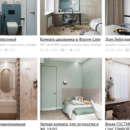
стирочной
Комната школьника в Форум Сити
Дом Лебедево
йн-студия Анны Гусевой
АРТ-ДИЗАЙН дизайн-студия Анны Гусевой
Дизайн-студия 
6
153
05.06.2026
4
206
30.05.2026
ункциональная
Уютная комната для подростка в
Яркая ГОСТИ
ЖК 19/05
СЧАСТЛИВОЙ 