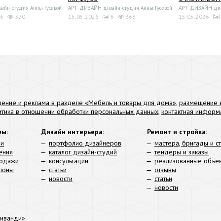
йн-студия Анны Гусевой
АРТ-ДИЗАЙН дизайн-студия Анны Гусевой
АРТ-ДИЗАЙН диза
6
370
15.05.2026
6
368
15.05.2026
ение и реклама в разделе «Мебель и товары для дома»
,
размещение в
итика в отношении обработки персональных данных
,
контактная информ
ры:
Дизайн интерьера:
Ремонт и стройка:
ли
портфолио дизайнеров
мастера, бригады и с
ения
каталог дизайн-студий
тендеры и заказы
родажи
консультации
реализованные объе
алоны
статьи
отзывы
новости
статьи
новости
иванди»