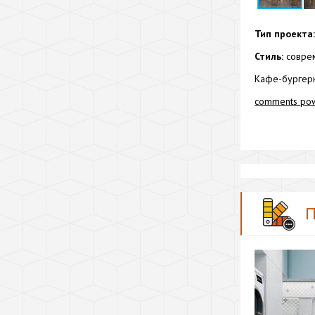
Тип проекта:
Стиль:
соврем
Кафе-бургер
comments po
П