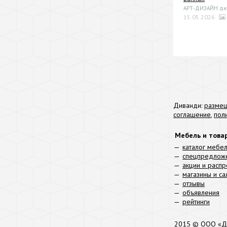
АРТ-ДИЗАЙН диза
15.05.2026
Диванди:
размещ
соглашение
,
пол
Мебель и това
каталог мебе
спецпредлож
акции и расп
магазины и с
отзывы
объявления
рейтинги
2015 © ООО «Д