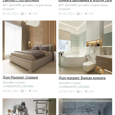
Санузел с постирочной
Комната школьника в Форум Сити
АРТ-ДИЗАЙН дизайн-студия Анны
АРТ-ДИЗАЙН дизайн-студия Анны
Гусевой
Гусевой
05.06.2026
3
149
05.06.2026
2
202
Дом Малахит. Спальня
Дом малахит. Ванная комната
Дизайн-студия
Дизайн-студия
«CHEBANOVA_DESIGN»
«CHEBANOVA_DESIGN»
30.05.2026
2
159
30.05.2026
6
158