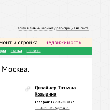
войти в личный кабинет
/
регистрация на сайте
монт и стройка
недвижимость
ации
статьи
новости
. Москва.
Дизайнер Татьяна
Козырина
телефон: +79049805857
89049805857@mail.ru