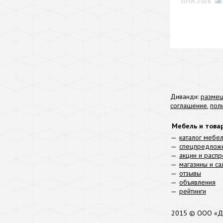
30.05.2026
Диванди:
размещ
соглашение
,
пол
Мебель и това
каталог мебе
спецпредлож
акции и расп
магазины и с
отзывы
объявления
рейтинги
2015 © ООО «Д