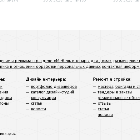
30.05.2026
1
163
30.05.2026
20
154
ение и реклама в разделе «Мебель и товары для дома»
,
размещение в
итика в отношении обработки персональных данных
,
контактная информ
ры:
Дизайн интерьера:
Ремонт и стройка:
ли
портфолио дизайнеров
мастера, бригады и с
ения
каталог дизайн-студий
тендеры и заказы
родажи
консультации
реализованные объе
алоны
статьи
отзывы
новости
статьи
новости
иванди»