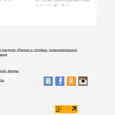
4
166
АРТ-ДИЗАЙН дизайн-студия Анны Гусевой
15.05.2026
3
375
 разделе «Ремонт и стройка»
,
пользовательское
ация
.
трой. фирмы
кты