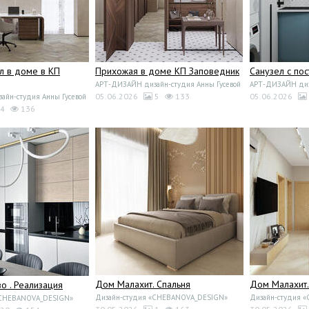
л в доме в КП
Прихожая в доме КП Заповедник
Санузел с по
АРТ-ДИЗАЙН дизайн-студия Анны Гусевой
АРТ-ДИЗАЙН диза
05.06.2026
5
133
05.06.2026
йн-студия Анны Гусевой
4
136
Дом Малахит. Спальня
Дом Малахит.
 . Реализация
Дизайн-студия «CHEBANOVA_DESIGN»
Дизайн-студия 
«CHEBANOVA_DESIGN»