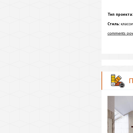
Тип проекта:
Стиль:
класси
comments po
П