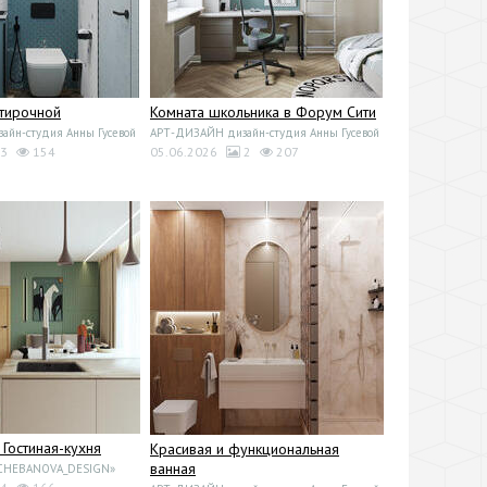
стирочной
Комната школьника в Форум Сити
йн-студия Анны Гусевой
АРТ-ДИЗАЙН дизайн-студия Анны Гусевой
3
154
05.06.2026
2
207
 Гостиная-кухня
Красивая и функциональная
ванная
«CHEBANOVA_DESIGN»