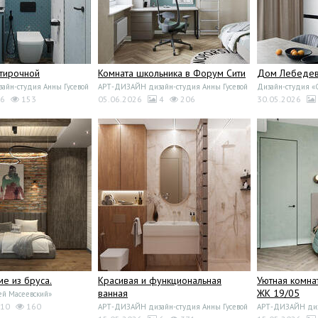
стирочной
Комната школьника в Форум Сити
Дом Лебедево
йн-студия Анны Гусевой
АРТ-ДИЗАЙН дизайн-студия Анны Гусевой
Дизайн-студия 
6
153
05.06.2026
4
206
30.05.2026
ме из бруса.
Красивая и функциональная
Уютная комна
ванная
ЖК 19/05
ей Масеевский»
10
160
АРТ-ДИЗАЙН дизайн-студия Анны Гусевой
АРТ-ДИЗАЙН диза