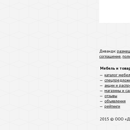
Диванди:
размещ
соглашение
,
пол
Мебель и това
каталог мебе
спецпредлож
акции и расп
магазины и с
отзывы
объявления
рейтинги
2015 © ООО «Д