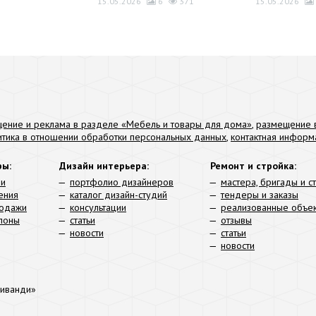
15.05.2026
6
371
15.05.2026
ение и реклама в разделе «Мебель и товары для дома»
,
размещение в
итика в отношении обработки персональных данных
,
контактная информ
ры:
Дизайн интерьера:
Ремонт и стройка:
ли
портфолио дизайнеров
мастера, бригады и с
ения
каталог дизайн-студий
тендеры и заказы
родажи
консультации
реализованные объе
алоны
статьи
отзывы
новости
статьи
новости
иванди»