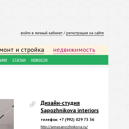
войти в личный кабинет
/
регистрация на сайте
монт и стройка
недвижимость
ации
статьи
новости
Дизайн-студия
Sapozhnikova interiors
телефон: +7 (992) 029 73 36
http://annasapozhnikova.ru/