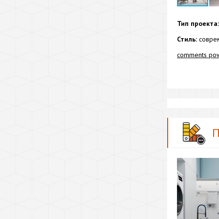
Тип проекта:
Стиль:
соврем
comments po
П