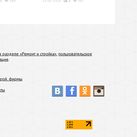
6
368
15.05.2026
8
342
 разделе «Ремонт и стройка»
,
пользовательское
ация
.
трой. фирмы
кты