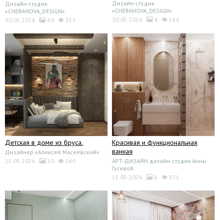
Дизайн-студия
Дизайн-студия
«CHEBANOVA_DESIGN»
«CHEBANOVA_DESIGN»
30.05.2026
4
164
30.05.2026
60
153
Детская в доме из бруса.
Красивая и функциональная
ванная
Дизайнер «Алексей Масеевский»
25.05.2026
10
160
АРТ-ДИЗАЙН дизайн-студия Анны
Гусевой
15.05.2026
6
371