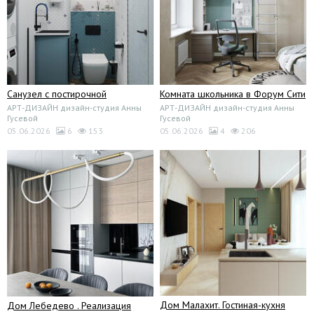
Санузел с постирочной
Комната школьника в Форум Сити
АРТ-ДИЗАЙН дизайн-студия Анны
АРТ-ДИЗАЙН дизайн-студия Анны
Гусевой
Гусевой
05.06.2026
6
153
05.06.2026
4
206
Дом Малахит. Гостиная-кухня
Дом Лебедево . Реализация