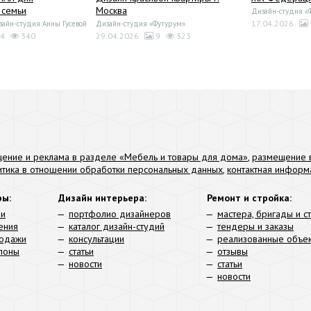
семьи
Москва
Дизайн-студия «
17.04.2026
йн-студия Анны Гусевой
Дизайн-студия «Футурум»
4
340
29.04.2026
9
323
ение и реклама в разделе «Мебель и товары для дома»
,
размещение в
итика в отношении обработки персональных данных
,
контактная информ
ры:
Дизайн интерьера:
Ремонт и стройка:
ли
портфолио дизайнеров
мастера, бригады и с
ения
каталог дизайн-студий
тендеры и заказы
родажи
консультации
реализованные объе
алоны
статьи
отзывы
новости
статьи
новости