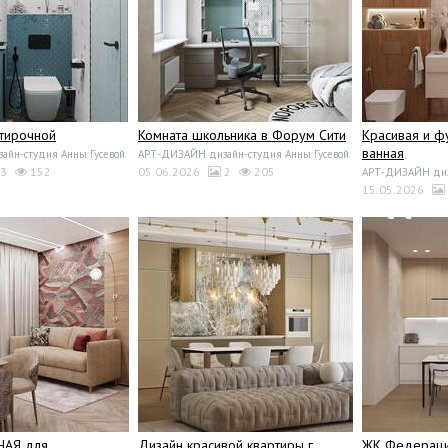
стирочной
Комната школьника в Форум Сити
Красивая и ф
ванная
йн-студия Анны Гусевой
АРТ-ДИЗАЙН дизайн-студия Анны Гусевой
3
152
05.06.2026
2
205
АРТ-ДИЗАЙН диза
15.05.2026
НАЯ для
Дизайн красивой квартиры г.
ЖК Федерац