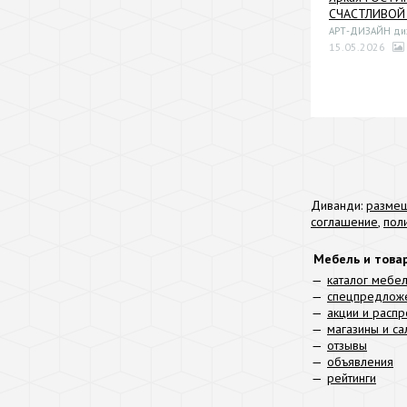
СЧАСТЛИВОЙ 
АРТ-ДИЗАЙН диза
15.05.2026
Диванди:
размещ
соглашение
,
пол
Мебель и това
каталог мебе
спецпредлож
акции и расп
магазины и с
отзывы
объявления
рейтинги