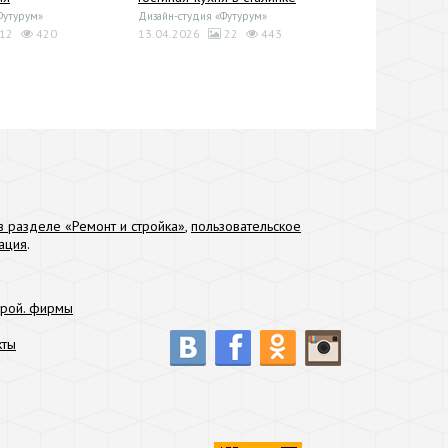
Футурум»
Дизайн-студия «Футурум»
12
420
13.04.2026
22
443
 разделе «Ремонт и стройка»
,
пользовательское
ация
.
трой. фирмы
кты