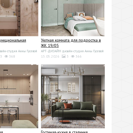
ункциональная
Уютная комната для подростка в
ЖК 19/05
йн-студия Анны Гусевой
АРТ-ДИЗАЙН дизайн-студия Анны Гусевой
3
368
15.05.2026
3
366
ия
Гостиная-кухня в сталинке