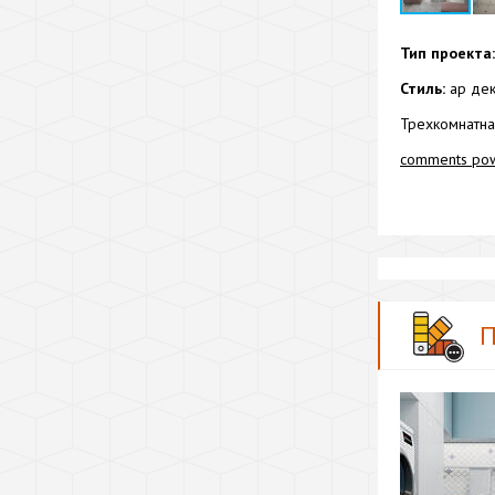
Тип проекта:
Стиль:
ар де
Трехкомнатная
comments po
П