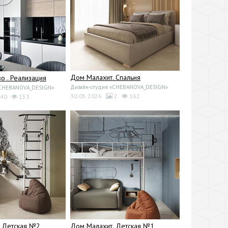
Дом Малахит. Спальня
 . Реализация
Дизайн-студия «CHEBANOVA_DESIGN»
«CHEBANOVA_DESIGN»
30.05.2026
2
162
40
153
. Детская №2
Дом Малахит. Детская №1