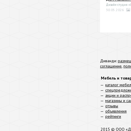
Дизайн-студия 
30.05.2026
Диванди:
размещ
соглашение
,
пол
Мебель и това
каталог мебе
спецпредлож
акции и расп
магазины и с
отзывы
объявления
рейтинги
2015 © ООО «Д