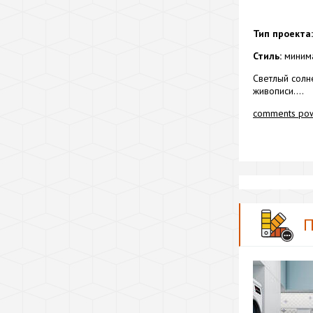
Тип проекта:
Стиль:
миним
Светлый солн
живописи....
comments po
П