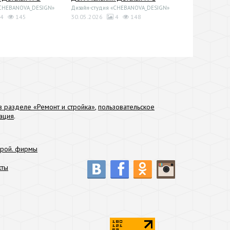
«CHEBANOVA_DESIGN»
Дизайн-студия «CHEBANOVA_DESIGN»
4
145
30.05.2026
4
148
 разделе «Ремонт и стройка»
,
пользовательское
ация
.
трой. фирмы
кты