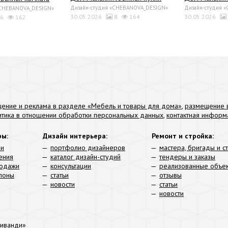
Дизайн-студия «CHEBANOVA_DESIGN»
Дизайн-студия 
«CHEBANOVA_DESIGN»
30.05.2026
8
164
30.05.2026
6
162
ение и реклама в разделе «Мебель и товары для дома»
,
размещение в
итика в отношении обработки персональных данных
,
контактная информ
ры:
Дизайн интерьера:
Ремонт и стройка:
ли
портфолио дизайнеров
мастера, бригады и с
ения
каталог дизайн-студий
тендеры и заказы
родажи
консультации
реализованные объе
алоны
статьи
отзывы
новости
статьи
новости
иванди»