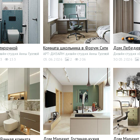
стирочной
Комната школьника в Форум Сити
Дом Лебедево
йн-студия Анны Гусевой
АРТ-ДИЗАЙН дизайн-студия Анны Гусевой
Дизайн-студия 
3
153
05.06.2026
2
206
30.05.2026
Дом Малахит. Гостиная-кухня
Дом Малахит
 Ванная комната