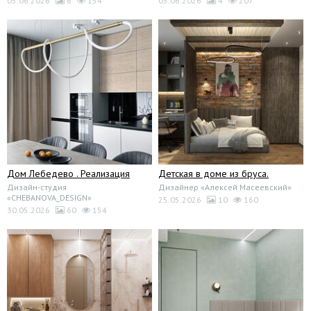
05.06.2026
6
154
05.06.2026
4
207
Дом Лебедево . Реализация
Детская в доме из бруса.
Дизайн-студия
Дизайнер «Алексей Масеевский»
«CHEBANOVA_DESIGN»
25.05.2026
10
160
30.05.2026
60
154