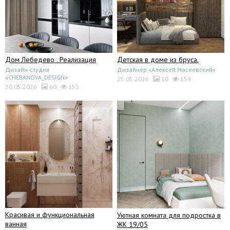
Дом Лебедево . Реализация
Детская в доме из бруса.
Дизайн-студия
Дизайнер «Алексей Масеевский»
«CHEBANOVA_DESIGN»
25.05.2026
10
159
30.05.2026
60
153
Красивая и функциональная
Уютная комната для подростка в
ванная
ЖК 19/05