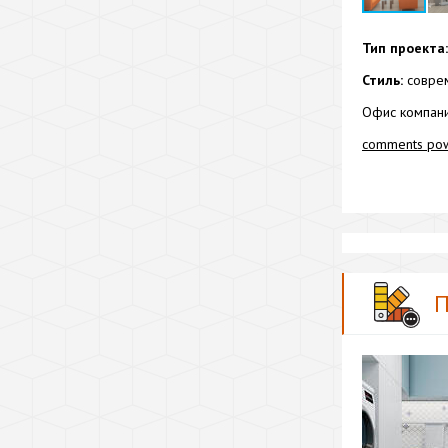
Тип проекта:
Стиль:
соврем
Офис компан
comments po
П