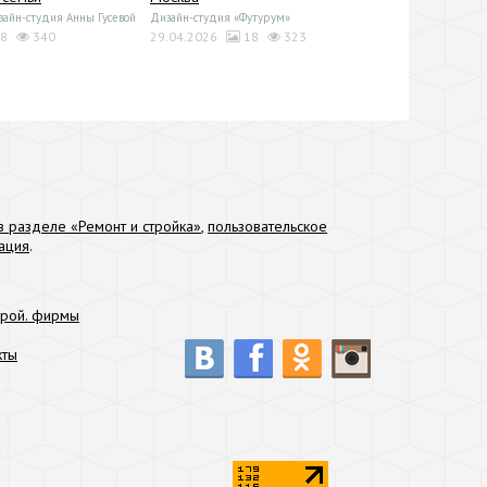
йн-студия Анны Гусевой
Дизайн-студия «Футурум»
8
340
29.04.2026
18
323
 разделе «Ремонт и стройка»
,
пользовательское
ация
.
трой. фирмы
кты