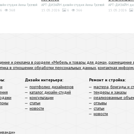
йн-студия Анны Гусевой
АРТ-ДИЗАЙН дизайн-студия Анны Гусевой
АРТ-ДИЗАЙН диза
6
368
15.05.2026
6
366
15.05.2026
ение и реклама в разделе «Мебель и товары для дома»
,
размещение в
итика в отношении обработки персональных данных
,
контактная информ
ры:
Дизайн интерьера:
Ремонт и стройка:
ли
портфолио дизайнеров
мастера, бригады и с
ения
каталог дизайн-студий
тендеры и заказы
родажи
консультации
реализованные объе
алоны
статьи
отзывы
новости
статьи
новости
иванди»