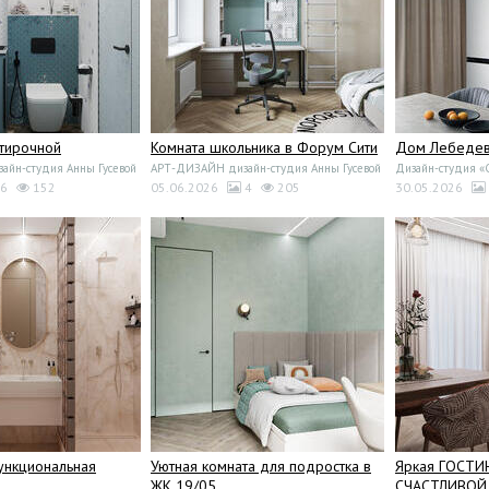
стирочной
Комната школьника в Форум Сити
Дом Лебедево
йн-студия Анны Гусевой
АРТ-ДИЗАЙН дизайн-студия Анны Гусевой
Дизайн-студия 
6
152
05.06.2026
4
205
30.05.2026
ункциональная
Уютная комната для подростка в
Яркая ГОСТИ
ЖК 19/05
СЧАСТЛИВОЙ 