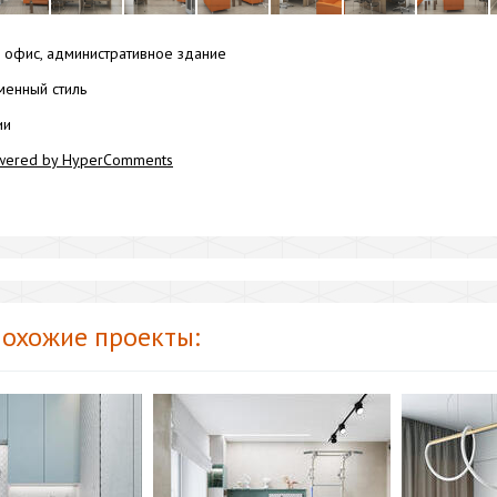
офис, административное здание
енный стиль
ии
wered by HyperComments
охожие проекты: