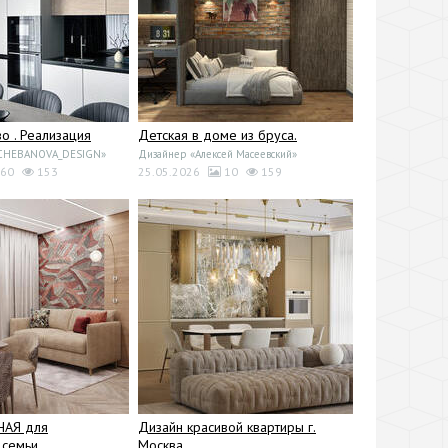
 . Реализация
Детская в доме из бруса.
«CHEBANOVA_DESIGN»
Дизайнер «Алексей Масеевский»
60
153
25.05.2026
10
159
НАЯ для
Дизайн красивой квартиры г.
семьи
Москва