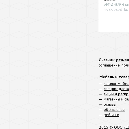
АРТ-ДИЗАЙН диза
15.05.2026
Диванди:
размещ
соглашение
,
пол
Мебель и това
каталог мебе
спецпредлож
акции и расп
магазины и с
отзывы
объявления
рейтинги
2015 © ООО «Д