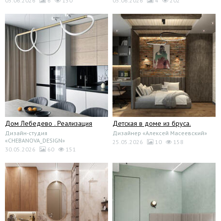
05.06.2026
6
150
05.06.2026
4
202
Дом Лебедево . Реализация
Детская в доме из бруса.
Дизайн-студия
Дизайнер «Алексей Масеевский»
«CHEBANOVA_DESIGN»
25.05.2026
10
158
30.05.2026
60
151