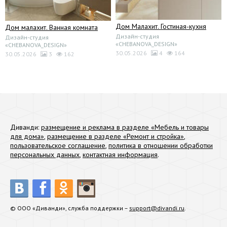
Дом Малахит. Гостиная-кухня
Дом малахит. Ванная комната
Дизайн-студия
Дизайн-студия
«CHEBANOVA_DESIGN»
«CHEBANOVA_DESIGN»
30.05.2026
4
164
30.05.2026
3
162
Диванди:
размещение и реклама в разделе «Мебель и товары
для дома»
,
размещение в разделе «Ремонт и стройка»
,
пользовательское соглашение
,
политика в отношении обработки
персональных данных
,
контактная информация
.
© ООО «Диванди», служба поддержки –
support@divandi.ru
.