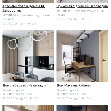
Красивый холл в доме в КП
Прихожая в доме КП Заповедник
Заповедник
АРТ-ДИЗАЙН дизайн-студия Анны
Гусевой
АРТ-ДИЗАЙН дизайн-студия Анны
Гусевой
05.06.2026
5
133
05.06.2026
4
135
Дом Лебедево . Реализация
Дом Малахит. Кабинет
Дизайн-студия
Дизайн-студия
«CHEBANOVA_DESIGN»
«CHEBANOVA_DESIGN»
30.05.2026
20
153
30.05.2026
1
152