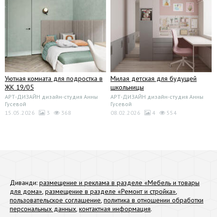
Уютная комната для подростка в
Милая детская для будущей
ЖК 19/05
школьницы
АРТ-ДИЗАЙН дизайн-студия Анны
АРТ-ДИЗАЙН дизайн-студия Анны
Гусевой
Гусевой
15.05.2026
3
368
08.02.2026
4
554
Диванди:
размещение и реклама в разделе «Мебель и товары
для дома»
,
размещение в разделе «Ремонт и стройка»
,
пользовательское соглашение
,
политика в отношении обработки
персональных данных
,
контактная информация
.