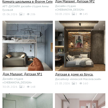
Дом Малахит. Детская №2
Комната школьника в Форум Сити
Дизайн-студия
АРТ-ДИЗАЙН дизайн-студия Анны
«CHEBANOVA_DESIGN»
Гусевой
30.05.2026
2
145
05.06.2026
2
206
Дом Малахит. Детская №1
Детская в доме из бруса.
Дизайн-студия
Дизайнер «Алексей Масеевский»
«CHEBANOVA_DESIGN»
25.05.2026
5
160
30.05.2026
2
148