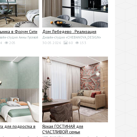
ьника в Форум Сити
Дом Лебедево . Реализация
йн-студия Анны Гусевой
Дизайн-студия «CHEBANOVA_DESIGN»
4
205
30.05.2026
60
153
та для подростка в
Яркая ГОСТИНАЯ для
СЧАСТЛИВОЙ семьи