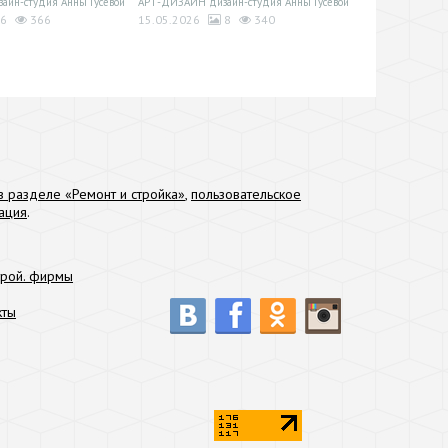
йн-студия Анны Гусевой
АРТ-ДИЗАЙН дизайн-студия Анны Гусевой
6
366
15.05.2026
8
340
 разделе «Ремонт и стройка»
,
пользовательское
ация
.
трой. фирмы
кты