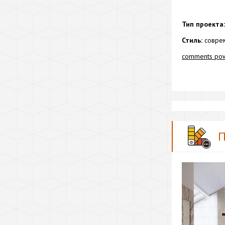
Тип проекта:
Стиль:
соврем
comments po
П