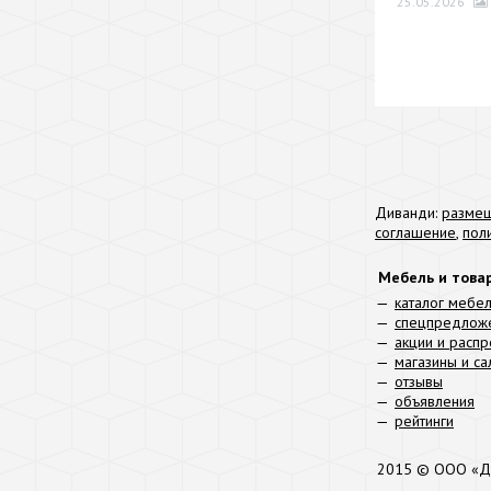
25.05.2026
Диванди:
размещ
соглашение
,
пол
Мебель и това
каталог мебе
спецпредлож
акции и расп
магазины и с
отзывы
объявления
рейтинги
2015 © ООО «Д