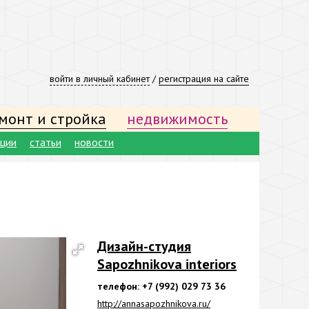
войти в личный кабинет
/
регистрация на сайте
монт и стройка
недвижимость
ации
статьи
новости
Дизайн-студия
Sapozhnikova interiors
телефон: +7 (992) 029 73 36
http://annasapozhnikova.ru/