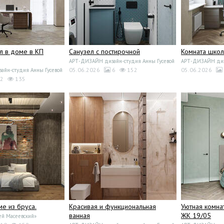
л в доме в КП
Санузел с постирочной
Комната школ
АРТ-ДИЗАЙН дизайн-студия Анны Гусевой
АРТ-ДИЗАЙН диза
05.06.2026
6
152
05.06.2026
йн-студия Анны Гусевой
2
135
ме из бруса.
Красивая и функциональная
Уютная комна
ванная
ЖК 19/05
ей Масеевский»