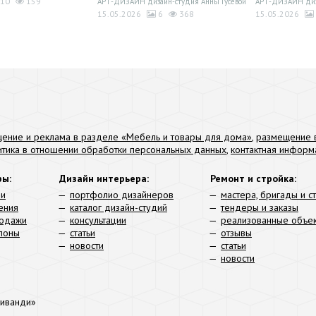
10
159
АРТ-ДИЗАЙН дизайн-студия Анны Гусевой
АРТ-ДИЗАЙН диза
15.05.2026
6
368
15.05.2026
ение и реклама в разделе «Мебель и товары для дома»
,
размещение в
итика в отношении обработки персональных данных
,
контактная информ
ры:
Дизайн интерьера:
Ремонт и стройка:
ли
портфолио дизайнеров
мастера, бригады и с
ения
каталог дизайн-студий
тендеры и заказы
родажи
консультации
реализованные объе
алоны
статьи
отзывы
новости
статьи
новости
иванди»