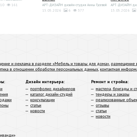
10
161
АРТ-ДИЗАЙН дизайн-студия Анны Гусевой
АРТ-ДИЗАЙН диза
15.05.2026
6
377
15.05.2026
ение и реклама в разделе «Мебель и товары для дома»
,
размещение в
итика в отношении обработки персональных данных
,
контактная информ
ры:
Дизайн интерьера:
Ремонт и стройка:
ли
портфолио дизайнеров
мастера, бригады и с
ения
каталог дизайн-студий
тендеры и заказы
родажи
консультации
реализованные объе
алоны
статьи
отзывы
новости
статьи
новости
иванди»