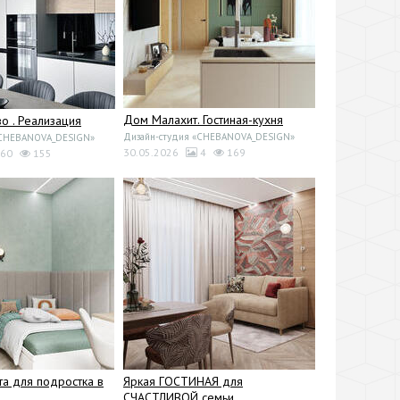
Дом Малахит. Гостиная-кухня
 . Реализация
Дизайн-студия «CHEBANOVA_DESIGN»
«CHEBANOVA_DESIGN»
30.05.2026
4
169
60
155
та для подростка в
Яркая ГОСТИНАЯ для
СЧАСТЛИВОЙ семьи