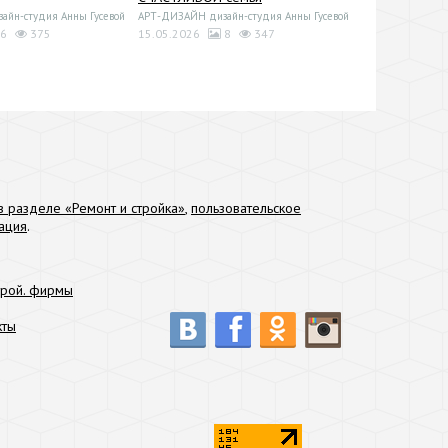
йн-студия Анны Гусевой
АРТ-ДИЗАЙН дизайн-студия Анны Гусевой
6
375
15.05.2026
8
347
 разделе «Ремонт и стройка»
,
пользовательское
ация
.
трой. фирмы
кты