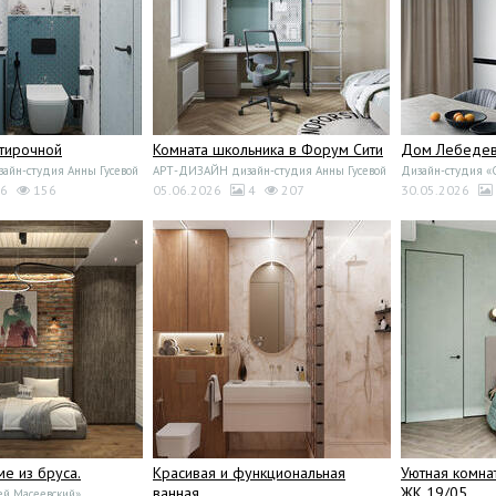
стирочной
Комната школьника в Форум Сити
Дом Лебедево
йн-студия Анны Гусевой
АРТ-ДИЗАЙН дизайн-студия Анны Гусевой
Дизайн-студия 
6
156
05.06.2026
4
207
30.05.2026
ме из бруса.
Красивая и функциональная
Уютная комна
ванная
ЖК 19/05
ей Масеевский»