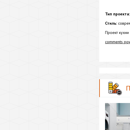
Тип проекта:
Стиль:
соврем
Проект кухни
comments po
П