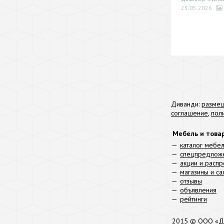
25.05.2026
Диванди:
размещ
соглашение
,
пол
Мебель и това
каталог мебе
спецпредлож
акции и расп
магазины и с
отзывы
объявления
рейтинги
2015 © ООО «Д