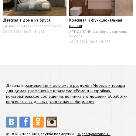
Детская в доме из бруса.
Красивая и функциональная
ванная
Дизайнер «Алексей Масеевский»
25.05.2026
5
161
АРТ-ДИЗАЙН дизайн-студия Анны
Гусевой
15.05.2026
3
377
Диванди:
размещение и реклама в разделе «Мебель и товары
для дома»
,
размещение в разделе «Ремонт и стройка»
,
пользовательское соглашение
,
политика в отношении обработки
персональных данных
,
контактная информация
.
© ООО «Диванди», служба поддержки –
support@divandi.ru
.