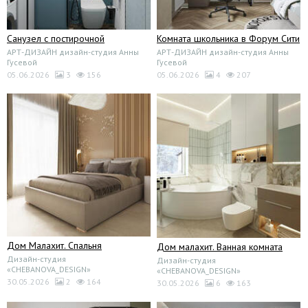
Санузел с постирочной
Комната школьника в Форум Сити
АРТ-ДИЗАЙН дизайн-студия Анны
АРТ-ДИЗАЙН дизайн-студия Анны
Гусевой
Гусевой
05.06.2026
3
156
05.06.2026
4
207
Дом Малахит. Спальня
Дом малахит. Ванная комната
Дизайн-студия
Дизайн-студия
«CHEBANOVA_DESIGN»
«CHEBANOVA_DESIGN»
30.05.2026
2
164
30.05.2026
6
163