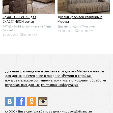
Яркая ГОСТИНАЯ для
Дизайн красивой квартиры г.
СЧАСТЛИВОЙ семьи
Москва
АРТ-ДИЗАЙН дизайн-студия Анны
Дизайн-студия «Футурум»
Гусевой
29.04.2026
18
325
15.05.2026
8
342
Диванди:
размещение и реклама в разделе «Мебель и товары
для дома»
,
размещение в разделе «Ремонт и стройка»
,
пользовательское соглашение
,
политика в отношении обработки
персональных данных
,
контактная информация
.
© ООО «Диванди», служба поддержки –
support@divandi.ru
.