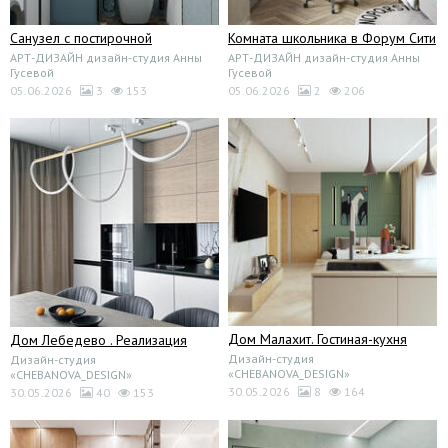
Санузел с постирочной
Комната школьника в Форум Сити
АРТ-ДИЗАЙН дизайн-студия Анны
АРТ-ДИЗАЙН дизайн-студия Анны
Гусевой
Гусевой
05.06.2026
3
153
05.06.2026
2
206
Дом Малахит. Гостиная-кухня
Дом Лебедево . Реализация
Дизайн-студия
Дизайн-студия
«CHEBANOVA_DESIGN»
«CHEBANOVA_DESIGN»
30.05.2026
8
164
30.05.2026
40
153