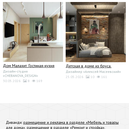
Дом Малахит. Гостиная-кухня
Детская в доме из бруса.
Дизайн-студия
Дизайнер «Алексей Масеевский»
«CHEBANOVA_DESIGN»
25.05.2026
10
161
30.05.2026
8
169
Диванди:
размещение и реклама в разделе «Мебель и товары
для дома»
,
размещение в разделе «Ремонт и стройка»
,