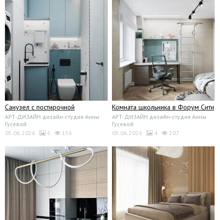
Санузел с постирочной
Комната школьника в Форум Сити
АРТ-ДИЗАЙН дизайн-студия Анны
АРТ-ДИЗАЙН дизайн-студия Анны
Гусевой
Гусевой
05.06.2026
6
156
05.06.2026
4
207