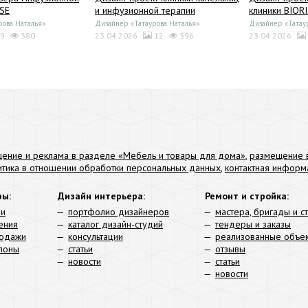
ISE
и инфузионной терапии
клиники BIOR
рова Наталья»
Дизайнер «Татаурова Наталья»
Дизайнер «Татау
9
380
23.04.2026
12
396
23.04.2026
ение и реклама в разделе «Мебель и товары для дома»
,
размещение в
итика в отношении обработки персональных данных
,
контактная информ
ры:
Дизайн интерьера:
Ремонт и стройка:
ли
портфолио дизайнеров
мастера, бригады и с
ения
каталог дизайн-студий
тендеры и заказы
родажи
консультации
реализованные объе
алоны
статьи
отзывы
новости
статьи
новости