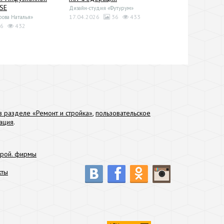
ISE
Дизайн-студия «Футурум»
17.04.2026
36
433
рова Наталья»
6
432
 разделе «Ремонт и стройка»
,
пользовательское
ация
.
трой. фирмы
кты