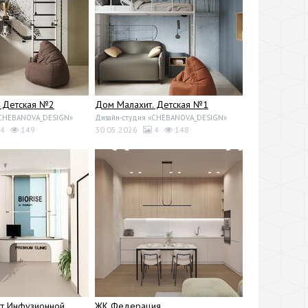
. Детская №2
Дом Малахит. Детская №1
«CHEBANOVA_DESIGN»
Дизайн-студия «CHEBANOVA_DESIGN»
4
149
30.05.2026
4
148
кт Инфузионной
ЖК Федерация