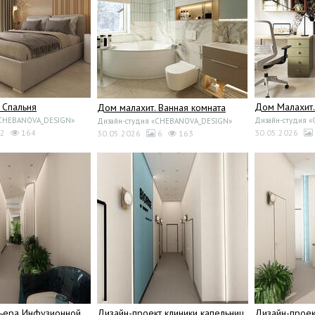
 Спальня
Дом Малахит
Дом малахит. Ванная комната
«CHEBANOVA_DESIGN»
Дизайн-студия 
Дизайн-студия «CHEBANOVA_DESIGN»
2
164
30.05.2026
30.05.2026
6
163
рьера Инфузионной
Дизайн-проект клиники капельниц
Дизайн-прое