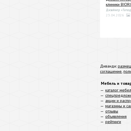
клиники BIOR
Дизайнер «Татау
23.04.2026
Диванди:
размещ
соглашение
,
пол
Мебель и това
каталог мебе
спецпредлож
акции и расп
магазины и с
отзывы
объявления
рейтинги