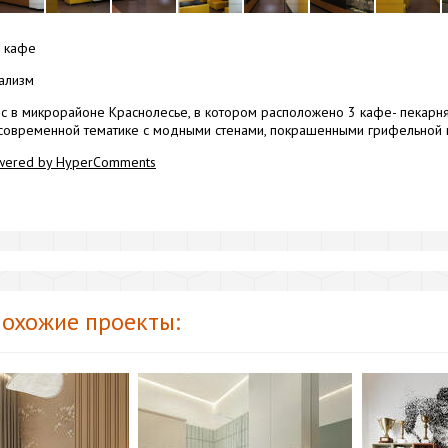
кафе
ализм
с в микрорайоне Краснолесье, в котором расположено 3 кафе- пекарня,
современной тематике с модными стенами, покрашенными грифельной 
wered by HyperComments
охожие проекты: