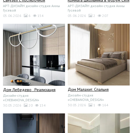
Санузел с постирочной
Комната школьника в Форум Сити
АРТ-ДИЗАЙН дизайн-студия Анны
АРТ-ДИЗАЙН дизайн-студия Анны
Гусевой
Гусевой
05.06.2026
6
154
05.06.2026
2
207
Дом Малахит. Спальня
Дом Лебедево . Реализация
Дизайн-студия
Дизайн-студия
«CHEBANOVA_DESIGN»
«CHEBANOVA_DESIGN»
30.05.2026
1
164
30.05.2026
20
154