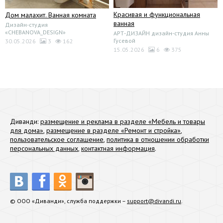
Красивая и функциональная
Дом малахит. Ванная комната
ванная
Дизайн-студия
«CHEBANOVA_DESIGN»
АРТ-ДИЗАЙН дизайн-студия Анны
Гусевой
30.05.2026
3
162
15.05.2026
6
375
Диванди:
размещение и реклама в разделе «Мебель и товары
для дома»
,
размещение в разделе «Ремонт и стройка»
,
пользовательское соглашение
,
политика в отношении обработки
персональных данных
,
контактная информация
.
© ООО «Диванди», служба поддержки –
support@divandi.ru
.